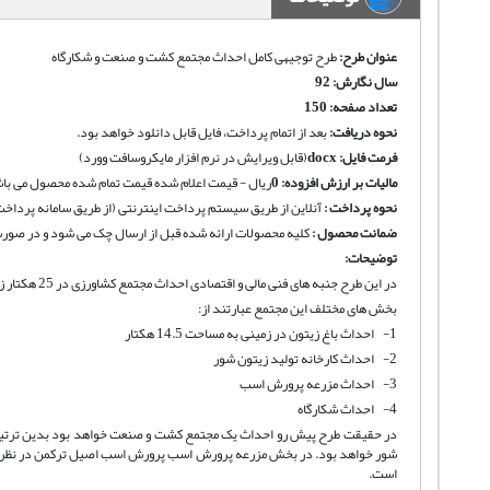
عنوان طرح:
طرح توجیهی کامل احداث مجتمع کشت و صنعت و شکارگاه
سال نگارش: 92
تعداد صفحه: 150
نحوه دریافت
:
بعد از اتمام پرداخت، فایل قابل دانلود خواهد بود.
فرمت فایل:
docx
(قابل ویرایش در نرم افزار مایکروسافت وورد)
مالیات بر ارزش افزوده:
0
ریال - قیمت اعلام شده قیمت تمام شده محصول می باش
نحوه پرداخت :
آنلاین از طریق سیستم پرداخت اینترنتی (از طریق سامانه پرداخت
ضمانت محصول :
کلیه محصولات ارائه شده قبل از ارسال چک می شود و در صورت 
توضیحات:
در این طرح جنبه های فنی مالی و اقتصادی احداث مجتمع کشاورزی در 25 هکتار زمین بررسی خواهد شد.
بخش های مختلف این مجتمع عبارتند از:
1- احداث باغ زیتون در زمینی به مساحت 14.5 هکتار
2- احداث کارخانه تولید زیتون شور
3- احداث مزرعه پرورش اسب
4- احداث شکارگاه
در حقیقت طرح پیش رو احداث یک مجتمع کشت و صنعت خواهد بود بدین ترتیب که
شور خواهد بود. در بخش مزرعه پرورش اسب پرورش اسب اصیل ترکمن در نظر گ
است.