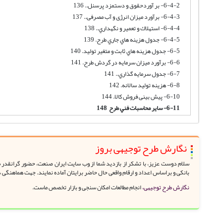
6-4-2- بر آوردحقوق و دستمزد پرسنل.. 136
6-4-3- برآورد میزان انرژی و آب مصرفی.. 137
6-4-4- استهلاك و تعمير و نگهداري.. 138
6-4-5- جدول هزينه هاي جاري طرح. 139
6-5- جدول هزينه هاي ثابت و متغير توليد. 140
6-6- برآورد میزان سرمایه در گردش طرح. 141
6-7- جدول سرمايه گذاري.. 141
6-8- هزینه تولید سالانه. 142
6-10- پیش بینی فروش کالا. 144
6-11- ساير محاسبات فني طرح 148
نگارش طرح توجیهی بروز
سلام دوست عزیز، با تشکر از بازدید شما از وب سایت ایران صنعت، حضور گرانقدر شم
بانکی و براساس اعداد و ارقام واقعی حال حاضر برایتان آماده نمایند. جهت هماهنگی 
نگارش طرح توجیهی،
انجام مطالعات امکان سنجی و بازار تخصص ماست.