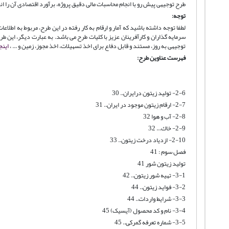
طرح توجیهی پیش رو با انجام محاسبات مالی دقیق پروژه، برآورد اقتصادی آن را ان
توجه:
لطفا توجه داشته باشید که آمار و ارقام به کار رفته در این طرح، مربوط به اطل
سرمایه گذاران و کارآفرینان عزیز با کلیات طرح می باشد. به عبارت دیگر، این
توجیهی به روز، مستند و قابل دفاع برای اخذ تسهیلات، اخذ مجوز، زمین و ... ،
اینج
فهرست عناوین طرح:
2-6- تولید زیتون درایران.. 30
2-7- ارقام زیتون موجود در ایران.. 31
2-8- آب و هوا 32
2-9- خاك... 32
2-10- ازدياد درخت زيتون.. 33
فصل سوم : 41
تولید زیتون شور 41
3-1- تهیه شور زیتون.. 42
3-2- فواید زیتون.. 44
3-3- شرایط واردات.. 44
3-4- نام و کد محصول (آیسیک) 45
3-5- شماره تعرفه گمرکی.. 45