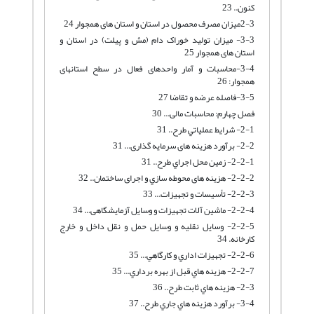
کنون.. 23
2-3میزان مصرف محصول در استان و استان های همجوار 24
3-3- میزان تولید خوراک دام (مش و پیلت) در استان و
استان های همجوار 25
3-4-محاسبات و آمار واحدهای فعال در سطح استانهای
همجوار: 26
3-5-فاصله عرضه و تقاضا 27
فصل چهارم: محاسبات مالی... 30
2-1- شرايط عملياتي طرح.. 31
2-2- برآورد هزینه های سرمایه گذاری... 31
2-2-1- زمين محل اجراي طرح.. 31
2-2-2- هزینه های محوطه سازي و اجرای ساختمان.. 32
2-2-3- تأسيسات و تجهيزات... 33
2-2-4- ماشین آلات تجهیزات و وسایل آزمایشگاهی... 34
2-2-5- وسايل نقليه و وسايل حمل و نقل داخل و خارج
كارخانه. 34
2-2-6- تجهيزات اداري و كارگاهي... 35
2-2-7- هزينه هاي قبل از بهره برداري... 35
2-3- هزينه هاي ثابت طرح.. 36
3-4- برآورد هزينه هاي جاري طرح.. 37