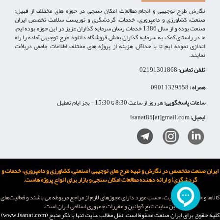
نگارش طرح توجیهی و انجام مطالعات امکان سنجی در حوزه های مختلف از قبیل:
صنعت، کشاورزی و دامپروری، خدمات، گردشگری و توریست سلامت تخصص ایران
صنعت بوده و از سال 1386 خدمات رسان سرمایه گذاران عزیز در این حوزه بوده ایم.
ما در راستای کمک به سرمایه گذاران بخش فروشگاه دانلود طرح توجیهی آماده را راه
اندازی نموده ایم تا با حداقل هزینه از پروژه های مختلف اطلاعات جامعی دریافت
نمایند.
تلفن تماس:
02191301868
همراه :
09011329558
ساعات پاسخگویی:
هر روز از ساعت 8:30 تا 15:30 - بجز ایام تعطیل
ایمیل:
isanat85[at]gmail.com
ایران صنعت متخصص در نگارش و تهیه طرح های توجیهی (صنعتی، کشاورزی و دامپروری، خدمات و
گردشگری) و ارائه دهنده مطالعات امکان سنجی و بازار برای انواع پروژه هاست.
كالاها و خدمات اين سایت، حسب مورد دارای مجوزهای لازم از مراجع مربوطه می باشند و فعاليت‌های
اين سايت تابع قوانين و مقررات جمهوری اسلامی ايران است.
کلیه حقوق برای ایران صنعت محفوظ است، نقل مطالب سايت تنها با ذکر منبع (www.isanat.com)