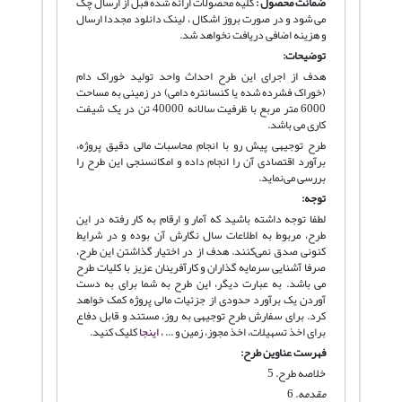
ضمانت محصول :
کلیه محصولات ارائه شده قبل از ارسال چک
می شود و در صورت بروز اشکال ، لینک دانلود مجددا ارسال
و هزینه اضافی دریافت نخواهد شد.
توضیحات:
هدف از اجرای این طرح احداث واحد تولید خوراک دام
(خوراک فشرده شده یا کنسانتره دامی) در زمینی به مساحت
6000 متر مربع با ظرفیت سالانه 40000 تن در یک شیفت
کاری می باشد.
طرح توجیهی پیش رو با انجام محاسبات مالی دقیق پروژه،
برآورد اقتصادی آن را انجام داده و امکانسنجی این طرح را
بررسی می‌نماید.
توجه:
لطفا توجه داشته باشید که آمار و ارقام به کار رفته در این
طرح، مربوط به اطلاعات سال نگارش آن بوده و در شرایط
کنونی صدق نمی‌کنند. هدف از در اختیار گذاشتن این طرح،
صرفا آشنایی سرمایه گذاران و کارآفرینان عزیز با کلیات طرح
می باشد. به عبارت دیگر، این طرح به شما برای به دست
آوردن یک برآورد حدودی از جزئیات مالی پروژه کمک خواهد
کرد. برای سفارش طرح توجیهی به روز، مستند و قابل دفاع
برای اخذ تسهیلات، اخذ مجوز، زمین و ... ،
اینجا
کلیک کنید.
فهرست عناوین طرح:
خلاصه طرح. 5
مقدمه
. 6