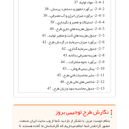
3-4-1- مواد اوليه. 37
2-4-2- بر آوردحقوق و دستمزد پرسنل.. 38
2-4-3- برآورد میزان انرژی و آب مصرفی... 39
2-4-4- استهلاك و تعمير و نگهداري... 39
2-4-5- جدول هزينه هاي جاري طرح.. 40
2-5- جدول هزينه هاي ثابت و متغير توليد.. 41
2-6- برآورد میزان سرمایه در گردش طرح.. 42
2-7- جدول سرمايه گذاري... 42
2-8- هزینه مصرفی سالانه. 43
2-9- برآورد نحوه مشارکت.... 44
2-10- پیش بینی فروش..... 45
2-11- ساير محاسبات فني طرح.. 45
2-12- شاخص های مالی طرح.. 46
2-13- جدول محاسبه سود و زیان طرح.. 47
نگارش طرح توجیهی بروز
سلام دوست عزیز، با تشکر از بازدید شما از وب سایت ایران صنعت،
حضور گرانقدر شما اعلام میداریم که کارشناسان ما آماده هستند تا