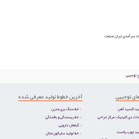
 توجیهی
ای توجیهی
آخرین خطوط تولید معرفی شده
ید اکسید آهن
خط سنگ بری مدرن
اث دی کلینیک؛ مرکز جراحی
خط ریسندگی و بافندگی
گیاهان دارویی
لید چوب پلاست
خط تولید سلیکون متال