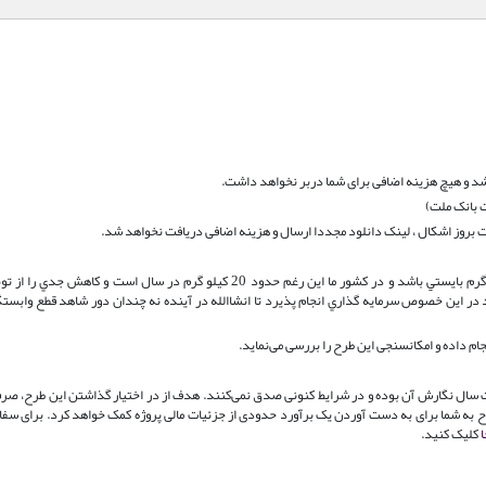
د و هیچ هزینه اضافی برای شما دربر نخواهد داشت.
 بانک ملت)
بروز اشکال ، لینک دانلود مجددا ارسال و هزینه اضافی دریافت نخواهد شد.
بر اساس استاندارد هاي جهاني مصرف ساليانه گوشت قرمز سرانه 35.5 كيلو گرم بايستي باشد و در كشور ما اين رغم حدود 20 كيلو گرم در سال است 
 در اين خصوص سرمايه گذاري انجام پذيرد تا انشاالله در آينده نه چندان دور شاهد قطع وابست
جام داده و امکانسنجی این طرح را بررسی می‌نماید.
اعات سال نگارش آن بوده و در شرایط کنونی صدق نمی‌کنند. هدف از در اختیار گذاشتن این طرح، صرف
 طرح به شما برای به دست آوردن یک برآورد حدودی از جزئیات مالی پروژه کمک خواهد کرد. برای س
ا
کلیک کنید.