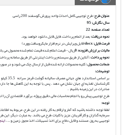
عنوان طرح:
طرح توجیهی کامل احداث واحد پرورش گوسفند 200 راسی
سال نگارش: 95
تعداد صفحه: 22
نحوه دریافت
:
بعد از اتمام پرداخت، فایل قابل دانلود خواهد بود.
فرمت فایل:
docx
(قابل ویرایش در نرم افزار مایکروسافت وورد)
مالیات بر ارزش افزوده:
0
ریال - قیمت اعلام شده قیمت تمام شده محصول می باش
نحوه پرداخت :
آنلاین از طریق سیستم پرداخت اینترنتی (از طریق سامانه پرداخت
ضمانت محصول :
کلیه محصولات ارائه شده قبل از ارسال چک می شود و در صورت 
توضیحات:
كارشناسان تغذيه اي جهان نشان مي دهد . پس با توجه به اين كاهش ها جا دارد
صادرات در اين زمينه باشيم .
طرح توجیهی پیش رو با انجام محاسبات مالی دقیق پروژه، برآورد اقتصادی آن را ان
توجه:
لطفا توجه داشته باشید که آمار و ارقام به کار رفته در این طرح، مربوط به اطل
سرمایه گذاران و کارآفرینان عزیز با کلیات طرح می باشد. به عبارت دیگر، این
توجیهی به روز، مستند و قابل دفاع برای اخذ تسهیلات، اخذ مجوز، زمین و ... ،
اینج