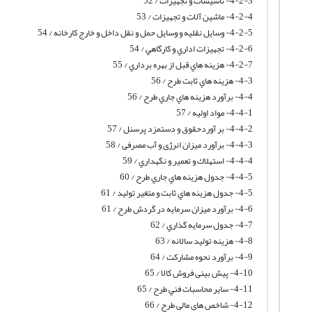
4-2-3- تأسيسات و تجهيزات / 52
4-2-4- ماشین آلات و تجهیزات / 53
4-2-5- وسايل نقليه و وسايل حمل و نقل داخل و خارج كارخانه / 54
4-2-6- تجهيزات اداري و كارگاهي / 54
4-2-7- هزينه هاي قبل از بهره برداري / 55
4-3- هزينه هاي ثابت طرح / 56
4-4- برآورد هزينه هاي جاري طرح / 56
4-4-1- مواد اوليه / 57
4-4-2- بر آوردحقوق و دستمزد پرسنل / 57
4-4-3- برآورد میزان انرژی و آب مصرفی / 58
4-4-4- استهلاك و تعمير و نگهداري / 59
4-4-5- جدول هزينه هاي جاري طرح / 60
4-5- جدول هزينه هاي ثابت و متغير توليد / 61
4-6- برآورد میزان سرمایه در گردش طرح / 61
4-7- جدول سرمايه گذاري / 62
4-8- هزینه تولید سالانه / 63
4-9- برآورد نحوه مشارکت / 64
4-10- پیش بینی فروش کالا / 65
4-11- ساير محاسبات فني طرح / 65
4-12- شاخص های مالی طرح / 66