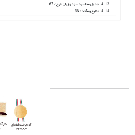
4-13- جدول محاسبه سود و زیان طرح / 67
4-14- منابع و مآخذ / 68