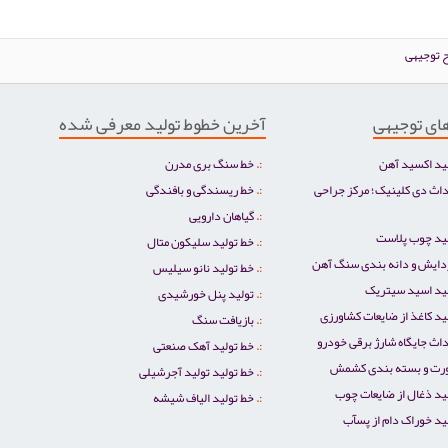
 توجیهی
ای توجیهی
آخرین خطوط تولید معرفی شده
ید اکسید آهن
خط سنگ بری مدرن
اث دی کلینیک؛ مرکز جراحی
خط ریسندگی و بافندگی
گیاهان دارویی
لید چوب پلاست
خط تولید سلیکون متال
دایش و دانه بندی سنگ آهن
خط تولید نانو سیلیس
لید اسید سیتریک
تولید پنل خورشیدی
د کاغذ از ضایعات کشاورزی
بازیافت سنگ
اث جایگاه شارژ برقی خودرو
خط تولید آهک صنعتی
رت و بسته بندی کشمش
خط تولید تولید آجرشیلی
ید ذغال از ضایعات چوب
خط تولید الیاف شیشه
ید خوراک دام از پسآب