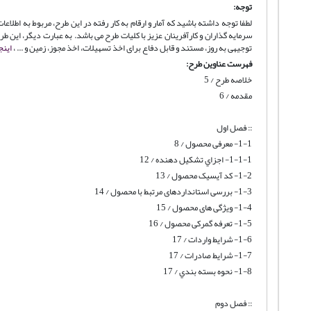
توجه:
لطفا توجه داشته باشید که آمار و ارقام به کار رفته در این طرح، مربوط به اطل
سرمایه گذاران و کارآفرینان عزیز با کلیات طرح می باشد. به عبارت دیگر، این
توجیهی به روز، مستند و قابل دفاع برای اخذ تسهیلات، اخذ مجوز، زمین و ... ،
اینج
فهرست عناوین طرح:
خلاصه طرح / 5
مقدمه / 6
:: فصل اول
1-1- معرفی محصول / 8
1-1-1- اجزاي تشكيل دهنده / 12
1-2- کد آیسیک محصول / 13
1-3- بررسی استانداردهای مرتبط با محصول / 14
1-4- ویژگی های محصول / 15
1-5- تعرفه گمرکی محصول / 16
1-6- شرایط واردات / 17
1-7- شرایط صادرات / 17
1-8- نحوه بسته بندي / 17
:: فصل دوم