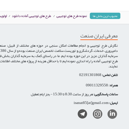
نمونه طرح های توجیهی
/
طرح های توجیهی آماده دانلود
/
اولوی
محبوب ترین بخش ها
معرفی ایران صنعت
نگارش طرح توجیهی و انجام مطالعات امکان سنجی در حوزه های مختلف از قبیل: صنع
سرمایه گذاران عزیز در این حوزه بوده ایم. ما در راستای کمک به سرمایه گذاران بخش ف
طرح توجیهی آماده را راه اندازی نموده ایم تا با حداقل هزینه از پروژه های مختلف اطلاعا
نمایند.
تلفن تماس:
02191301868
همراه :
09011329558
ساعات پاسخگویی:
هر روز از ساعت 8:30 تا 15:30 - بجز ایام تعطیل
ایمیل:
isanat85[at]gmail.com