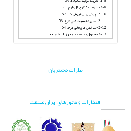
2-8- هزینه تولید سالیانه. 50
2-9- سرمایه گذاری کل طرح. 51
2-10- پیش بینی فروش کالا. 52
2-11- ساير محاسبات فني طرح. 53
2-12- شاخص های مالی طرح. 54
2-13- جدول محاسبه سود و زیان طرح. 55
نظرات مشتریان
افتخارات و مجوزهای ایران صنعت