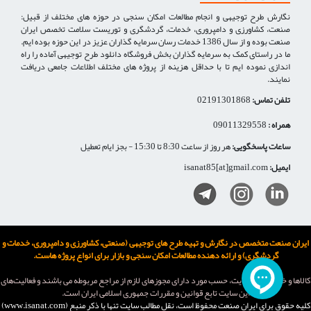
نگارش طرح توجیهی و انجام مطالعات امکان سنجی در حوزه های مختلف از قبیل:
صنعت، کشاورزی و دامپروری، خدمات، گردشگری و توریست سلامت تخصص ایران
صنعت بوده و از سال 1386 خدمات رسان سرمایه گذاران عزیز در این حوزه بوده ایم.
ما در راستای کمک به سرمایه گذاران بخش فروشگاه دانلود طرح توجیهی آماده را راه
اندازی نموده ایم تا با حداقل هزینه از پروژه های مختلف اطلاعات جامعی دریافت
نمایند.
تلفن تماس:
02191301868
همراه :
09011329558
ساعات پاسخگویی:
هر روز از ساعت 8:30 تا 15:30 - بجز ایام تعطیل
ایمیل:
isanat85[at]gmail.com
ایران صنعت متخصص در نگارش و تهیه طرح های توجیهی (صنعتی، کشاورزی و دامپروری، خدمات و
گردشگری) و ارائه دهنده مطالعات امکان سنجی و بازار برای انواع پروژه هاست.
كالاها و خدمات اين سایت، حسب مورد دارای مجوزهای لازم از مراجع مربوطه می باشند و فعاليت‌های
اين سايت تابع قوانين و مقررات جمهوری اسلامی ايران است.
کلیه حقوق برای ایران صنعت محفوظ است، نقل مطالب سايت تنها با ذکر منبع (www.isanat.com)