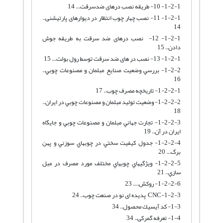
1-2-1- 10- طریقه نصب درهای ضدسرقت... 14
1-2-1- 11- نصب چهار چوب انتظار در دیوارهای پارتیشنی..
14
1-2-1- 12- نصب درهای ضد سرقت به طریقه جوش
دادن.. 15
1-2-1- 13- نصب در های ضد سرقت توسط رول بولت... 15
1-2-2- بررسي وضعيت صنايع مبلمان و مصنوعات چوبي..
16
1-2-2-1- تاريخچه مصرف چوب.. 17
1-2-2-2- وضعيت توليد مبلمان و مصنوعات چوبي در ايران..
18
1-2-2-3- تجارت جهاني مبلمان و مصنوعات چوبي و جايگاه
ايران در آن.. 19
1-2-2-4- جدول كيفيت سختي در چوبهاي سوزني و پهن
برگ... 20
1-2-2-5- ويژگيهاي چوبهاي مختلف مورد مصرف در مبل
سازي.. 21
1-2-2-6- روكش.... 23
1-2-3-CNC پدیده ای نو در صنعت چوب.. 24
1-3- كد آيسيك محصول.. 34
1-4- تعرفه گمرکی.. 34