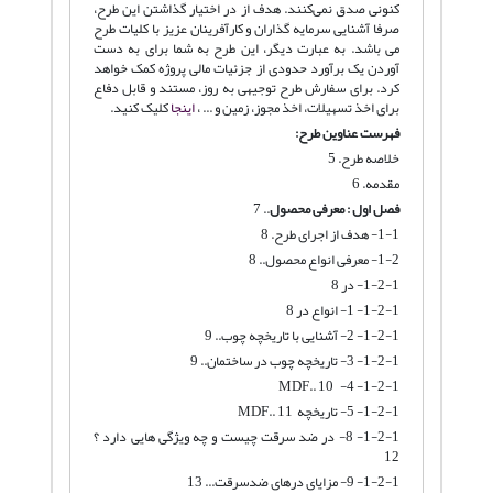
کنونی صدق نمی‌کنند. هدف از در اختیار گذاشتن این طرح،
صرفا آشنایی سرمایه گذاران و کارآفرینان عزیز با کلیات طرح
می باشد. به عبارت دیگر، این طرح به شما برای به دست
آوردن یک برآورد حدودی از جزئیات مالی پروژه کمک خواهد
کرد. برای سفارش طرح توجیهی به روز، مستند و قابل دفاع
برای اخذ تسهیلات، اخذ مجوز، زمین و ... ،
اینجا
کلیک کنید.
فهرست عناوین طرح:
خلاصه طرح. 5
مقدمه. 6
فصل اول :
معرفی محصول
.. 7
1-1- هدف از اجرای طرح. 8
1-2- معرفی انواع محصول.. 8
1-2-1- در 8
1-2-1- 1- انواع در 8
1-2-1- 2- آشنایی با تاریخچه چوب.. 9
1-2-1- 3- تاریخچه چوب در ساختمان.. 9
1-2-1- 4- MDF.. 10
1-2-1- 5- تاریخچه MDF.. 11
1-2-1- 8- در ضد سرقت چیست و چه ویژگی هایی دارد ؟
12
1-2-1- 9- مزایای درهای ضدسرقت... 13