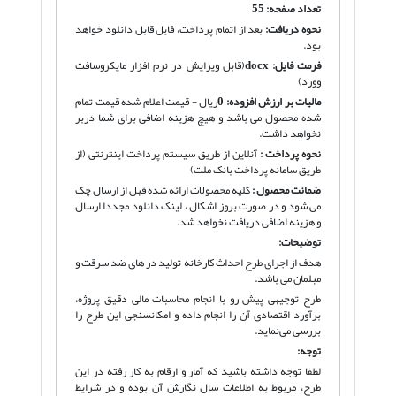
تعداد صفحه: 55
نحوه دریافت
:
بعد از اتمام پرداخت، فایل قابل دانلود خواهد
بود.
فرمت فایل:
docx
(قابل ویرایش در نرم افزار مایکروسافت
وورد)
مالیات بر ارزش افزوده:
0
ریال - قیمت اعلام شده قیمت تمام
شده محصول می باشد و هیچ هزینه اضافی برای شما دربر
نخواهد داشت.
نحوه پرداخت :
آنلاین از طریق سیستم پرداخت اینترنتی (از
طریق سامانه پرداخت بانک ملت)
ضمانت محصول :
کلیه محصولات ارائه شده قبل از ارسال چک
می شود و در صورت بروز اشکال ، لینک دانلود مجددا ارسال
و هزینه اضافی دریافت نخواهد شد.
توضیحات:
هدف از اجرای طرح احداث کارخانه تولید در های ضد سرقت و
مبلمان می باشد.
طرح توجیهی پیش رو با انجام محاسبات مالی دقیق پروژه،
برآورد اقتصادی آن را انجام داده و امکانسنجی این طرح را
بررسی می‌نماید.
توجه:
لطفا توجه داشته باشید که آمار و ارقام به کار رفته در این
طرح، مربوط به اطلاعات سال نگارش آن بوده و در شرایط