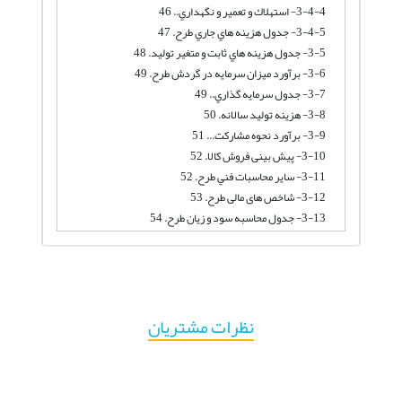
3-4-4- استهلاك و تعمير و نگهداري.. 46
3-4-5- جدول هزينه هاي جاري طرح. 47
3-5- جدول هزينه هاي ثابت و متغير توليد. 48
3-6- برآورد میزان سرمایه در گردش طرح. 49
3-7- جدول سرمايه گذاري.. 49
3-8- هزینه تولید سالانه. 50
3-9- برآورد نحوه مشارکت... 51
3-10- پیش بینی فروش کالا. 52
3-11- ساير محاسبات فني طرح. 52
3-12- شاخص های مالی طرح. 53
3-13- جدول محاسبه سود و زیان طرح. 54
نظرات مشتریان