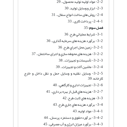
2-2- مواد اولیه تولید محصول.. 29
2-3- ابزار و وسایل تولید. 30
2-4- روش های ساخت انواع سفال.. 31
2-4-1- پرداخت کاری.. 33
فصل سوم:
35
3-1- شرايط عملياتي طرح. 36
3-2- برآورد هزینه های سرمایه گذاری.. 36
3-2-1- زمين محل اجراي طرح. 36
3-2-2- هزینه های محوطه سازي و اجرای ساختمان.. 37
3-2-3- تأسيسات و تجهيزات.. 38
3-2-4- ماشین آلات و تجهیزات.. 39
3-2-5- وسايل نقليه و وسايل حمل و نقل داخل و خارج
كارخانه. 39
3-2-6- تجهيزات اداري و كارگاهي.. 40
3-2-7- هزينه هاي قبل از بهره برداري.. 41
3-3- هزينه هاي ثابت طرح. 42
3-4- برآورد هزينه هاي جاري طرح. 43
3-4-1- مواد اوليه. 43
3-4-2- بر آوردحقوق و دستمزد پرسنل.. 44
3-4-3- برآورد میزان انرژی و آب مصرفی.. 45