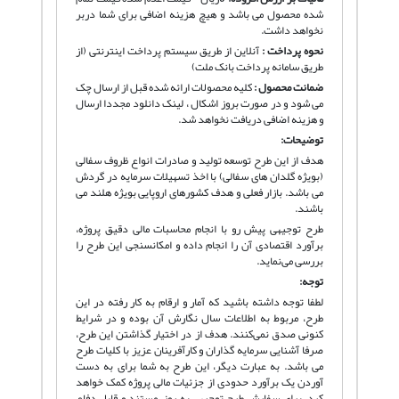
شده محصول می باشد و هیچ هزینه اضافی برای شما دربر
نخواهد داشت.
نحوه پرداخت :
آنلاین از طریق سیستم پرداخت اینترنتی (از
طریق سامانه پرداخت بانک ملت)
ضمانت محصول :
کلیه محصولات ارائه شده قبل از ارسال چک
می شود و در صورت بروز اشکال ، لینک دانلود مجددا ارسال
و هزینه اضافی دریافت نخواهد شد.
توضیحات:
هدف از این طرح توسعه تولید و صادرات انواع ظروف سفالی
(بویژه گلدان های سفالی) با اخذ تسهیلات سرمایه در گردش
می باشد. بازار فعلی و هدف کشورهای اروپایی بویژه هلند می
باشند.
طرح توجیهی پیش رو با انجام محاسبات مالی دقیق پروژه،
برآورد اقتصادی آن را انجام داده و امکانسنجی این طرح را
بررسی می‌نماید.
توجه:
لطفا توجه داشته باشید که آمار و ارقام به کار رفته در این
طرح، مربوط به اطلاعات سال نگارش آن بوده و در شرایط
کنونی صدق نمی‌کنند. هدف از در اختیار گذاشتن این طرح،
صرفا آشنایی سرمایه گذاران و کارآفرینان عزیز با کلیات طرح
می باشد. به عبارت دیگر، این طرح به شما برای به دست
آوردن یک برآورد حدودی از جزئیات مالی پروژه کمک خواهد
کرد. برای سفارش طرح توجیهی به روز، مستند و قابل دفاع