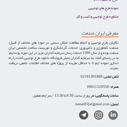
نمونه طرح های توجیهی
مشاوره طرح توجیهی و کسب و کار
معرفی ایران صنعت
نگارش طرح توجیهی و انجام مطالعات امکان سنجی در حوزه های مختلف از قبیل:
صنعت، کشاورزی و دامپروری، خدمات، گردشگری و توریست سلامت تخصص ایران
صنعت بوده و از سال 1386 خدمات رسان سرمایه گذاران عزیز در این حوزه بوده ایم.
ما در راستای کمک به سرمایه گذاران بخش فروشگاه دانلود طرح توجیهی آماده را راه
اندازی نموده ایم تا با حداقل هزینه از پروژه های مختلف اطلاعات جامعی دریافت
نمایند.
تلفن تماس:
02191301868
همراه :
09011329558
ساعات پاسخگویی:
هر روز از ساعت 8:30 تا 15:30 - بجز ایام تعطیل
ایمیل:
isanat85[at]gmail.com