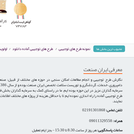
نمونه طرح های توجیهی
/
طرح های توجیهی آماده دانلود
/
اولوی
محبوب ترین بخش ها
معرفی ایران صنعت
نگارش طرح توجیهی و انجام مطالعات امکان سنجی در حوزه های مختلف از قبیل: صنع
سرمایه گذاران عزیز در این حوزه بوده ایم. ما در راستای کمک به سرمایه گذاران بخش ف
طرح توجیهی آماده را راه اندازی نموده ایم تا با حداقل هزینه از پروژه های مختلف اطلاعا
نمایند.
تلفن تماس:
02191301868
همراه :
09011329558
ساعات پاسخگویی:
هر روز از ساعت 8:30 تا 15:30 - بجز ایام تعطیل