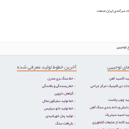
 توجیهی
ای توجیهی
آخرین خطوط تولید معرفی شده
ید اکسید آهن
خط سنگ بری مدرن
اث دی کلینیک؛ مرکز جراحی
خط ریسندگی و بافندگی
گیاهان دارویی
لید چوب پلاست
خط تولید سلیکون متال
دایش و دانه بندی سنگ آهن
خط تولید نانو سیلیس
لید اسید سیتریک
تولید پنل خورشیدی
د کاغذ از ضایعات کشاورزی
بازیافت سنگ