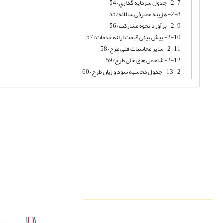
2-7- جدول سرمايه گذاري/54
2-8- هزینه مصرفی سالانه/55
2-9- برآورد نحوه مشارکت/56
2-10- پیش بینی قيمت ارائه خدمات/57
2-11- ساير محاسبات فني طرح/58
2-12- شاخص های مالی طرح/59
2- 13- جدول محاسبه سود و زیان طرح/60