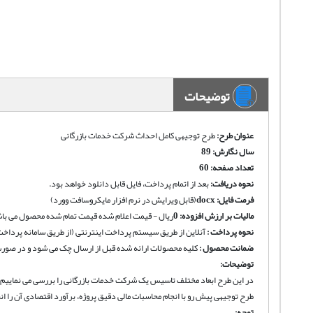
توضیحات
عنوان طرح:
طرح توجیهی کامل احداث شرکت خدمات بازرگانی
سال نگارش: 89
تعداد صفحه: 60
نحوه دریافت
:
بعد از اتمام پرداخت، فایل قابل دانلود خواهد بود.
فرمت فایل:
docx
(قابل ویرایش در نرم افزار مایکروسافت وورد)
مالیات بر ارزش افزوده:
0
ریال - قیمت اعلام شده قیمت تمام شده محصول می باش
نحوه پرداخت :
آنلاین از طریق سیستم پرداخت اینترنتی (از طریق سامانه پرداخت
ضمانت محصول :
کلیه محصولات ارائه شده قبل از ارسال چک می شود و در صورت 
توضیحات:
در این طرح ابعاد مختلف تاسیس یک شرکت خدمات بازرگانی را بررسی می نماییم ک
طرح توجیهی پیش رو با انجام محاسبات مالی دقیق پروژه، برآورد اقتصادی آن را ان
توجه: