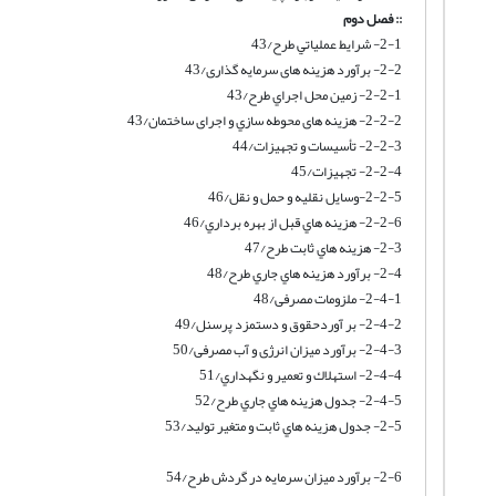
:: فصل دوم
2-1- شرايط عملياتي طرح/43
2-2- برآورد هزینه های سرمایه گذاری/43
2-2-1- زمين محل اجراي طرح/43
2-2-2- هزینه های محوطه سازي و اجرای ساختمان/43
2-2-3- تأسيسات و تجهيزات/44
2-2-4- تجهیزات/45
2-2-5-وسایل نقلیه و حمل و نقل/46
2-2-6- هزينه هاي قبل از بهره برداري/46
2-3- هزينه هاي ثابت طرح/47
2-4- برآورد هزينه هاي جاري طرح/48
2-4-1- ملزومات مصرفی/48
2-4-2- بر آوردحقوق و دستمزد پرسنل/49
2-4-3- برآورد میزان انرژی و آب مصرفی/50
2-4-4- استهلاك و تعمير و نگهداري/51
2-4-5- جدول هزينه هاي جاري طرح/52
2-5- جدول هزينه هاي ثابت و متغير توليد/53
2-6- برآورد میزان سرمایه در گردش طرح/54