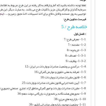
لطفا توجه داشته باشید که آمار و ارقام به کار رفته در این طرح، مربوط به اطل
سرمایه گذاران و کارآفرینان عزیز با کلیات طرح می باشد. به عبارت دیگر، این
توجیهی به روز، مستند و قابل دفاع برای اخذ تسهیلات، اخذ مجوز، زمین و ... ،
اینج
فهرست عناوین طرح:
خلاصه طرح / 5
:: فصل اول
1-1 - معرفی طرح/7
1-2- مقدمه: /7
1-3- تاریخچه:/8
1-3-1- اهداف:/8
1-3-2- وظايف:/9
1-4- درآمدي بر وضعيت صادرات و واردات در ايران /12
1-5- تعرفه به معنی حقوق و عوارض گمرکی/16
‌1-6- قانون مقررات صادرات و واردات/18
1-7- آيين نامه اجرايي قانون مقررات صادرات و واردات/25
1-8- مقررات صادرات، واردات و امور گمركي مناطق آزاد تجاري – صنعتي جمهوري/30
1-9- محورهای هشت‌گانه برنامه وزارت بازرگانی دولت دهم/36
1-10- بازارچه هاي مرزي/38
1-11- وضعیت موجود پایانه های صادراتی کشور/39