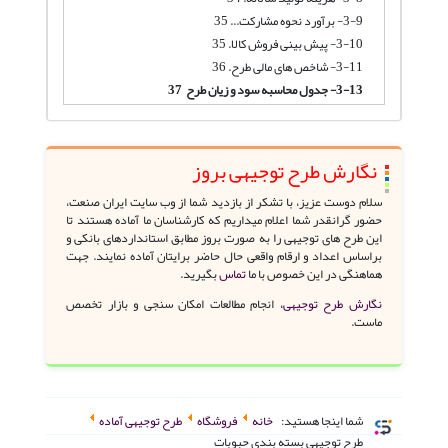
3-9- برآورد نحوه مشارکت... 35
3-10- پیش بینی فروش کالا. 35
3-11- شاخص های مالی طرح. 36
3-13- جدول محاسبه سود و زیان طرح 37
نگارش طرح توجیهی بروز
سلام دوست عزیز، با تشکر از بازدید شما از وب سایت ایران صنعت،
حضور گرانقدر شما اعلام میداریم که کارشناسان ما آماده هستند تا
این طرح های توجیهی را به صورت بروز مطابق استانداردهای بانکی و
براساس اعداد و ارقام واقعی حال حاضر برایتان آماده نمایند. جهت
هماهنگی در این خصوص با ما
تماس
بگیرید.
نگارش طرح توجیهی،
انجام مطالعات امکان سنجی و بازار تخصص
ماست.
شما اینجا هستید:
خانه
فروشگاه
طرح توجیهی آماده
طرح توجیهی بسته بندی حبوبات