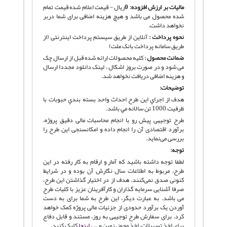
مالیات بر ارزش افزوده:
0
ریال - قیمت اعلام شده قیمت تمام
شده محصول می باشد و هیچ هزینه اضافی برای شما دربر
نخواهد داشت.
نحوه پرداخت :
آنلاین از طریق سیستم پرداخت اینترنتی (از
طریق سامانه پرداخت بانک ملت)
ضمانت محصول :
کلیه محصولات ارائه شده قبل از ارسال چک
می شود و در صورت بروز اشکال ، لینک دانلود مجددا ارسال
و هزینه اضافی دریافت نخواهد شد.
توضیحات:
هدف از اجراي اين طرح احداث واحد بسته بندي حبوبات با
ظرفيت 1000 تن سالانه مي باشد.
طرح توجیهی پیش رو با انجام محاسبات مالی دقیق پروژه،
برآورد اقتصادی آن را انجام داده و امکانسنجی این طرح را
بررسی می‌نماید.
توجه:
لطفا توجه داشته باشید که آمار و ارقام به کار رفته در این
طرح، مربوط به اطلاعات سال نگارش آن بوده و در شرایط
کنونی صدق نمی‌کنند. هدف از در اختیار گذاشتن این طرح،
صرفا آشنایی سرمایه گذاران و کارآفرینان عزیز با کلیات طرح
می باشد. به عبارت دیگر، این طرح به شما برای به دست
آوردن یک برآورد حدودی از جزئیات مالی پروژه کمک خواهد
کرد. برای سفارش طرح توجیهی به روز، مستند و قابل دفاع
برای اخذ تسهیلات، اخذ مجوز، زمین و ... ،
اینجا
کلیک کنید.