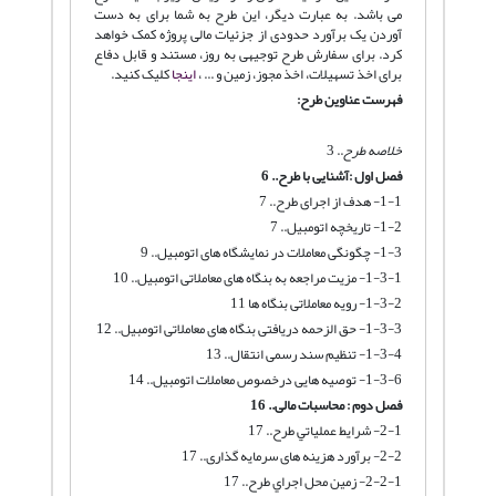
می باشد. به عبارت دیگر، این طرح به شما برای به دست
آوردن یک برآورد حدودی از جزئیات مالی پروژه کمک خواهد
کرد. برای سفارش طرح توجیهی به روز، مستند و قابل دفاع
برای اخذ تسهیلات، اخذ مجوز، زمین و ... ،
اینجا
کلیک کنید.
فهرست عناوین طرح:
خلاصه طرح
.. 3
فصل اول :
آشنایی با طرح
..
6
1-1- هدف از اجرای طرح.. 7
1-2- تاریخچه اتومبیل.. 7
1-3- چگونگی معاملات در نمایشگاه های اتومبیل.. 9
1-3-1- مزیت مراجعه به بنگاه های معاملاتی اتومبیل.. 10
1-3-2- رویه معاملاتی بنگاه ها 11
1-3-3- حق الزحمه دریافتی بنگاه های معاملاتی اتومبیل.. 12
1-3-4- تنظیم سند رسمی انتقال.. 13
1-3-6- توصیه هایی درخصوص معاملات اتومبیل.. 14
فصل دوم : محاسبات مالی
..
16
2-1- شرايط عملياتي طرح.. 17
2-2- برآورد هزینه های سرمایه گذاری.. 17
2-2-1- زمين محل اجراي طرح.. 17