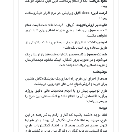
نحوه دریافت
:
بعد از اتمام پرداخت، فایل قابل دانلود خواهد
بود.
فرمت فایل:
docx
(قابل ویرایش در نرم افزار مایکروسافت
وورد)
مالیات بر ارزش افزوده:
0
ریال - قیمت اعلام شده قیمت تمام
شده محصول می باشد و هیچ هزینه اضافی برای شما دربر
نخواهد داشت.
نحوه پرداخت :
آنلاین از طریق سیستم پرداخت اینترنتی (از
طریق سامانه پرداخت بانک ملت)
ضمانت محصول :
کلیه محصولات ارائه شده قبل از ارسال چک
می شود و در صورت بروز اشکال ، لینک دانلود مجددا ارسال
و هزینه اضافی دریافت نخواهد شد.
توضیحات:
هدف از اجرای این طرح، راه اندازی یک نمایشگاه کامل ماشین
برای خرید و فروش انواع مدل های خودرویی، می باشد.
طرح توجیهی پیش رو با انجام محاسبات مالی دقیق پروژه،
برآورد اقتصادی آن را انجام داده و امکانسنجی این طرح را
بررسی می‌نماید.
توجه:
لطفا توجه داشته باشید که آمار و ارقام به کار رفته در این
طرح، مربوط به اطلاعات سال نگارش آن بوده و در شرایط
کنونی صدق نمی‌کنند. هدف از در اختیار گذاشتن این طرح،
صرفا آشنایی سرمایه گذاران و کارآفرینان عزیز با کلیات طرح