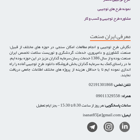
نمونه طرح های توجیهی
مشاوره طرح توجیهی و کسب و کار
معرفی ایران صنعت
نگارش طرح توجیهی و انجام مطالعات امکان سنجی در حوزه های مختلف از قبیل:
صنعت، کشاورزی و دامپروری، خدمات، گردشگری و توریست سلامت تخصص ایران
صنعت بوده و از سال 1386 خدمات رسان سرمایه گذاران عزیز در این حوزه بوده ایم.
ما در راستای کمک به سرمایه گذاران بخش فروشگاه دانلود طرح توجیهی آماده را راه
اندازی نموده ایم تا با حداقل هزینه از پروژه های مختلف اطلاعات جامعی دریافت
نمایند.
تلفن تماس:
02191301868
همراه :
09011329558
ساعات پاسخگویی:
هر روز از ساعت 8:30 تا 15:30 - بجز ایام تعطیل
ایمیل:
isanat85[at]gmail.com