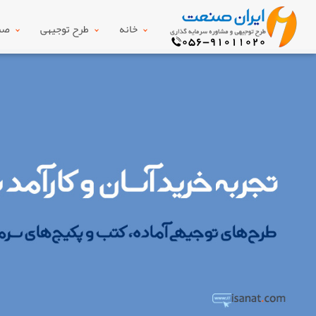
خانه
طرح توجیهی
صنع