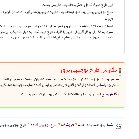
این طرح صرفا شامل بخش محاسبات مالی می باشد.
طرح توجیهی پیش رو با انجام محاسبات مالی دقیق پروژه، برآورد اقتصادی آن را ان
توجه
:
لطفا توجه داشته باشید که آمار و ارقام به کار رفته در این طرح، مربوط به اطل
سرمایه گذاران و کارآفرینان عزیز با کلیات طرح می باشد. به عبارت دیگر، این
توجیهی به روز، مستند و قابل دفاع برای اخذ تسهیلات، اخذ مجوز، زمین و ... ،
اینج
نگارش طرح توجیهی بروز
سلام دوست عزیز، با تشکر از بازدید شما از وب سایت ایران صنعت، حضور گرانقدر شم
بانکی و براساس اعداد و ارقام واقعی حال حاضر برایتان آماده نمایند. جهت هماهنگی 
نگارش طرح توجیهی،
انجام مطالعات امکان سنجی و بازار تخصص ماست.
شما اینجا هستید:
خانه
فروشگاه
طرح توجیهی آماده
طرح توجیهی تجهیز