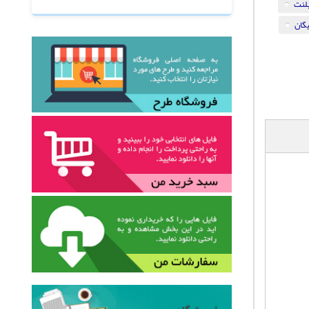
پلنت
گان