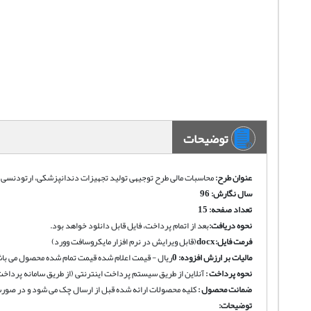
توضیحات
عنوان طرح:
محاسبات مالی طرح توجیهی تولید تجهیزات دندانپزشکی، ارتودنسی و
سال نگارش: 96
تعداد صفحه: 15
نحوه دریافت
:
بعد از اتمام پرداخت، فایل قابل دانلود خواهد بود
.
فرمت فایل:
docx
(قابل ویرایش در نرم افزار مایکروسافت وورد)
مالیات بر ارزش افزوده:
0
ریال - قیمت اعلام شده قیمت تمام شده محصول می باش
نحوه پرداخت :
آنلاین از طریق سیستم پرداخت اینترنتی (از طریق سامانه پرداخت
ضمانت محصول :
کلیه محصولات ارائه شده قبل از ارسال چک می شود و در صورت 
توضیحات: