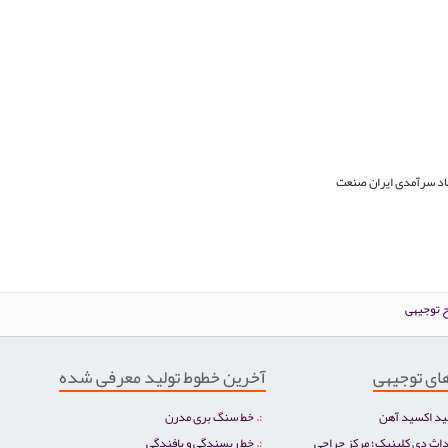
 توجیهی
ای توجیهی
آخرین خطوط تولید معرفی شده
ید اکسید آهن
خط سنگ بری مدرن
اث دی کلینیک؛ مرکز جراحی
خط ریسندگی و بافندگی