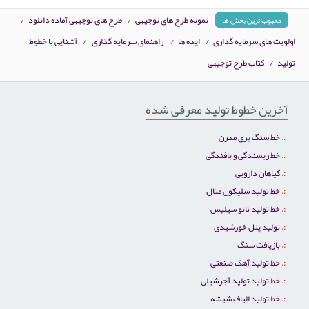
نمونه طرح های توجیهی
/
طرح های توجیهی آماده دانلود
/
محبوب ترین بخش ها
اولویت های سرمایه گذاری
/
ایده ها
/
راهنمای سرمایه گذاری
/
آشنایی با خطوط
تولید
/
کتاب طرح توجیهی
آخرین خطوط تولید معرفی شده
خط سنگ بری مدرن
خط ریسندگی و بافندگی
گیاهان دارویی
خط تولید سلیکون متال
خط تولید نانو سیلیس
تولید پنل خورشیدی
بازیافت سنگ
خط تولید آهک صنعتی
خط تولید تولید آجرشیلی
خط تولید الیاف شیشه