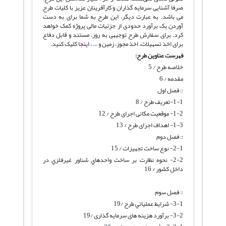
صرفا آشنایی سرمایه گذاران و کارآفرینان عزیز با کلیات طرح
می باشد. به عبارت دیگر، این طرح به شما برای به دست
آوردن یک برآورد حدودی از جزئیات مالی پروژه کمک خواهد
کرد. برای سفارش طرح توجیهی به روز، مستند و قابل دفاع
برای اخذ تسهیلات، اخذ مجوز، زمین و ... ،
اینجا
کلیک کنید.
فهرست عناوین طرح:
خلاصه طرح / 5
مقدمه / 6
:: فصل اول
1-1-تعریف طرح / 8
1-2- موقعیت مکانی اجرای طرح / 12
1-3- اهداف اجرای طرح / 13
:: فصل دوم
2-1- نوع ساخت تجهیزات / 15
2-2- نحوه نظارت بر ساخت واحدهاي شناور غيرفلزي در
داخل كشور / 16
:: فصل سوم
3-1- شرايط عملياتي طرح /19
3-2- برآورد هزینه های سرمایه گذاری /19