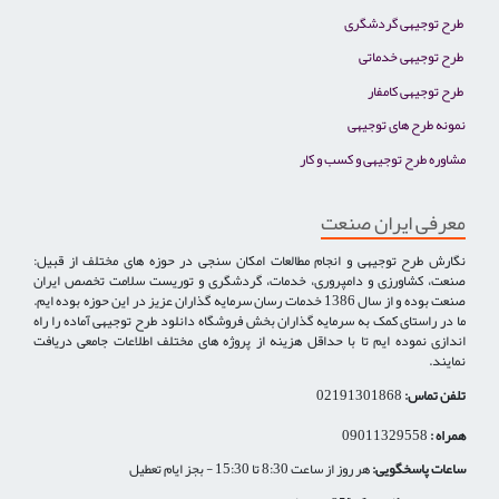
طرح توجیهی گردشگری
طرح توجیهی خدماتی
طرح توجیهی کامفار
نمونه طرح های توجیهی
مشاوره طرح توجیهی و کسب و کار
معرفی ایران صنعت
نگارش طرح توجیهی و انجام مطالعات امکان سنجی در حوزه های مختلف از قبیل:
صنعت، کشاورزی و دامپروری، خدمات، گردشگری و توریست سلامت تخصص ایران
صنعت بوده و از سال 1386 خدمات رسان سرمایه گذاران عزیز در این حوزه بوده ایم.
ما در راستای کمک به سرمایه گذاران بخش فروشگاه دانلود طرح توجیهی آماده را راه
اندازی نموده ایم تا با حداقل هزینه از پروژه های مختلف اطلاعات جامعی دریافت
نمایند.
تلفن تماس:
02191301868
همراه :
09011329558
ساعات پاسخگویی:
هر روز از ساعت 8:30 تا 15:30 - بجز ایام تعطیل