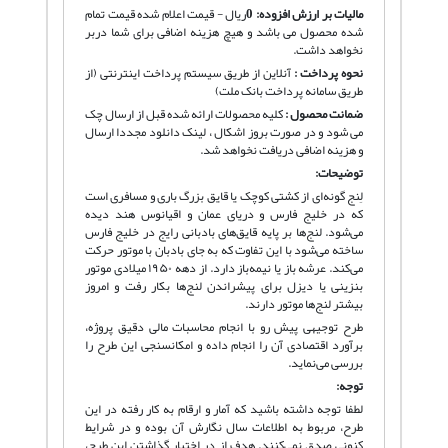
مالیات بر ارزش افزوده:
0
ریال - قیمت اعلام شده قیمت تمام
شده محصول می باشد و هیچ هزینه اضافی برای شما دربر
نخواهد داشت.
نحوه پرداخت :
آنلاین از طریق سیستم پرداخت اینترنتی (از
طریق سامانه پرداخت بانک ملت)
ضمانت محصول :
کلیه محصولات ارائه شده قبل از ارسال چک
می شود و در صورت بروز اشکال ، لینک دانلود مجددا ارسال
و هزینه اضافی دریافت نخواهد شد.
توضیحات:
لِنج گونه‌ای از کشتی کوچک یا قایق بزرگ باری و مسافری است
که در خلیج فارس و دریای عمان و اقیانوس هند دیده
می‌شود. لنج‌ها بر پایه قایق‌های بادبانی رایج در خلیج فارس
ساخته می‌شود با این تفاوت که به جای بادبان با موتور حرکت
می‌کند. عرشه باز یا نیمه‌باز دارد. از دهه ۱۹۵۰ میلادی موتور
بنزینی یا دیزل برای پیشراندن لنج‌ها بکار رفت و امروز
بیشتر لنج‌ها موتور دارند.
طرح توجیهی پیش رو با انجام محاسبات مالی دقیق پروژه،
برآورد اقتصادی آن را انجام داده و امکانسنجی این طرح را
بررسی می‌نماید.
توجه:
لطفا توجه داشته باشید که آمار و ارقام به کار رفته در این
طرح، مربوط به اطلاعات سال نگارش آن بوده و در شرایط
کنونی صدق نمی‌کنند. هدف از در اختیار گذاشتن این طرح،