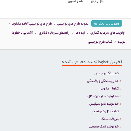
نمونه طرح های توجیهی
/
طرح های توجیهی آماده دانلود
/
محبوب ترین بخش ها
اولویت های سرمایه گذاری
/
ایده ها
/
راهنمای سرمایه گذاری
/
آشنایی با خطوط
تولید
/
کتاب طرح توجیهی
آخرین خطوط تولید معرفی شده
خط سنگ بری مدرن
خط ریسندگی و بافندگی
گیاهان دارویی
خط تولید سلیکون متال
خط تولید نانو سیلیس
تولید پنل خورشیدی
بازیافت سنگ
خط تولید آهک صنعتی