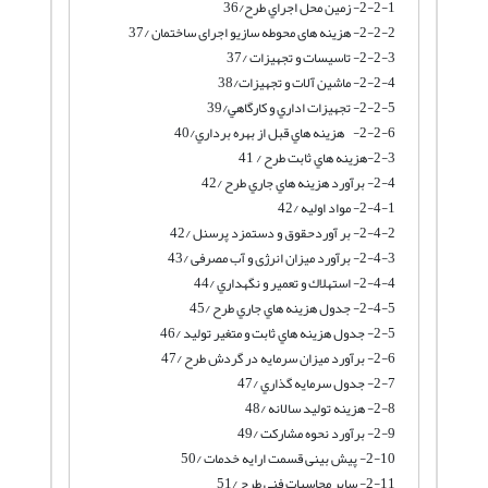
2-2-1- زمين محل اجراي طرح/36
2-2-2- هزینه های محوطه سازیو اجرای ساختمان /37
2-2-3- تاسیسات و تجهيزات /37
2-2-4- ماشین آلات و تجهیزات/38
2-2-5- تجهيزات اداري و كارگاهي/39
2-2-6- هزينه هاي قبل از بهره برداري/40
2-3-هزينه هاي ثابت طرح / 41
2-4- برآورد هزينه هاي جاري طرح /42
2-4-1- مواد اوليه /42
2-4-2- بر آوردحقوق و دستمزد پرسنل /42
2-4-3- برآورد میزان انرژی و آب مصرفی /43
2-4-4- استهلاك و تعمير و نگهداري /44
2-4-5- جدول هزينه هاي جاري طرح /45
2-5- جدول هزينه هاي ثابت و متغير توليد /46
2-6- برآورد میزان سرمایه در گردش طرح /47
2-7- جدول سرمايه گذاري /47
2-8- هزینه تولید سالانه /48
2-9- برآورد نحوه مشارکت /49
2-10- پیش بینی قسمت ارایه خدمات /50
2-11- سایر محاسبات فنی طرح /51