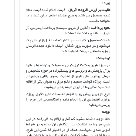
وورد)
مالیات بر ارزش افزوده:
0
ریال - قیمت اعلام شده قیمت تمام
شده محصول می باشد و هیچ هزینه اضافی برای شما دربر
نخواهد داشت.
نحوه پرداخت :
آنلاین از طریق سیستم پرداخت اینترنتی (از
طریق سامانه پرداخت بانک ملت)
ضمانت محصول :
کلیه محصولات ارائه شده قبل از ارسال چک
می شود و در صورت بروز اشکال ، لینک دانلود مجددا ارسال
و هزینه اضافی دریافت نخواهد شد.
توضیحات:
در حوزه طیور بحث کنترل کیفی محصولات و نهاده ها و علاوه
بر آن پژوهش ها و بررسی های پیشگیرانه در حوزه تشخیص و
درمان بیماری های طیور از اهمیت بسیار بالایی برخوردار
است، چراکه گوشت سفید و تخم مرغ به عنوان یکی از اقلام
مهم سبد غذایی ما در ایران طبقه بندی می شود.
طرح توجیهی پیش رو با انجام محاسبات مالی دقیق پروژه،
برآورد اقتصادی آن را انجام داده و امکانسنجی این طرح را
بررسی می‌نماید.
توجه:
لطفا توجه داشته باشید که آمار و ارقام به کار رفته در این
طرح، مربوط به اطلاعات سال نگارش آن بوده و در شرایط
کنونی صدق نمی‌کنند. هدف از در اختیار گذاشتن این طرح،
صرفا آشنایی سرمایه گذاران و کارآفرینان عزیز با کلیات طرح