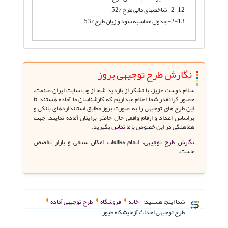
2-12- شاخصهای مالی طرح /52
2-13- جدول محاسبه سود و زیان طرح /53
نگارش طرح توجیهی بروز
سلام دوست عزیز، با تشکر از بازدید شما از وب سایت ایران صنعت،
حضور گرانقدر شما اعلام میداریم که کارشناسان ما آماده هستند تا
این طرح های توجیهی را به صورت بروز مطابق استانداردهای بانکی و
براساس اعداد و ارقام واقعی حال حاضر برایتان آماده نمایند. جهت
هماهنگی در این خصوص با ما
تماس
بگیرید.
نگارش طرح توجیهی،
انجام مطالعات امکان سنجی و بازار تخصص
ماست.
شما اینجا هستید:
خانه
فروشگاه
طرح توجیهی آماده
طرح توجیهی احداث آزمایشگاه طیور