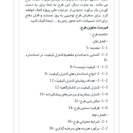
می باشد. به عبارت دیگر، این طرح به شما برای به دست
آوردن یک برآورد حدودی از جزئیات مالی پروژه کمک خواهد
کرد. برای سفارش طرح توجیهی به روز، مستند و قابل دفاع
برای اخذ تسهیلات، اخذ مجوز، زمین و ... ،
اینجا
کلیک کنید.
فهرست عناوین طرح:
خلاصه طرح /
:: فصل اول
1-1- مقدمه /5
1-2- آشنایی با مباحث و مفاهیم کنترل کیفیت در استاندارد
/8
1-2- 1- کیفیت چیست؟/8
1-2- 2-انواع استانداردهای کنترل کیفیت /8
1-2- 3- اهداف روشهای کنترل کیفیت/12
1-3- کنترل کیفیت در کشتارگاهها/12
1-4- کنترل بیماریها و بررسی های پیشگیرانه /16
1-5- مکان یابی طرح/32
1-6- ظرفیت سنجی طرح/34
:: فصل دوم
2-1- شرايط عملياتي طرح/36
2-2- برآورد هزینه های سرمایه گذاری /36