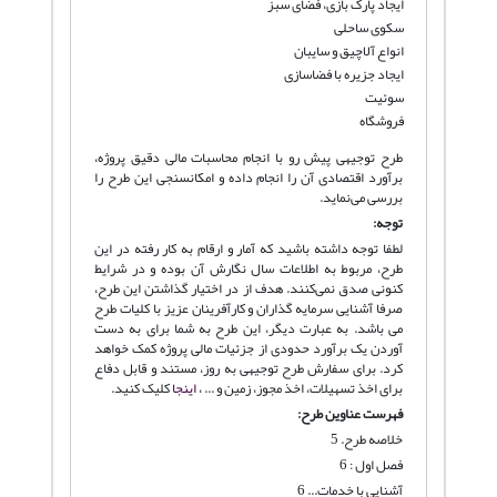
ایجاد پارک بازی، فضای سبز
سکوی ساحلی
انواع آلاچیق و سایبان
ایجاد جزیره با فضاسازی
سوئیت
فروشگاه
طرح توجیهی پیش رو با انجام محاسبات مالی دقیق پروژه،
برآورد اقتصادی آن را انجام داده و امکانسنجی این طرح را
بررسی می‌نماید.
توجه:
لطفا توجه داشته باشید که آمار و ارقام به کار رفته در این
طرح، مربوط به اطلاعات سال نگارش آن بوده و در شرایط
کنونی صدق نمی‌کنند. هدف از در اختیار گذاشتن این طرح،
صرفا آشنایی سرمایه گذاران و کارآفرینان عزیز با کلیات طرح
می باشد. به عبارت دیگر، این طرح به شما برای به دست
آوردن یک برآورد حدودی از جزئیات مالی پروژه کمک خواهد
کرد. برای سفارش طرح توجیهی به روز، مستند و قابل دفاع
برای اخذ تسهیلات، اخذ مجوز، زمین و ... ،
اینجا
کلیک کنید.
فهرست عناوین طرح:
خلاصه طرح. 5
فصل اول : 6
آشنایی با خدمات... 6