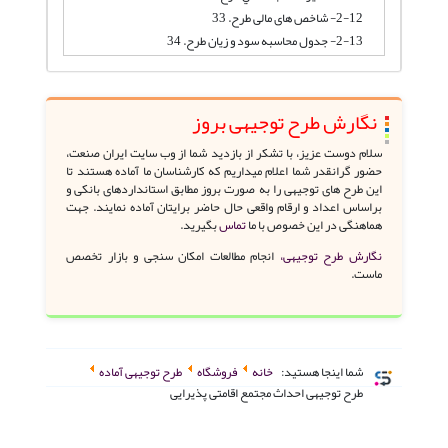
2-12- شاخص های مالی طرح. 33
2-13- جدول محاسبه سود و زیان طرح. 34
نگارش طرح توجیهی بروز
سلام دوست عزیز، با تشکر از بازدید شما از وب سایت ایران صنعت،
حضور گرانقدر شما اعلام میداریم که کارشناسان ما آماده هستند تا
این طرح های توجیهی را به صورت بروز مطابق استانداردهای بانکی و
براساس اعداد و ارقام واقعی حال حاضر برایتان آماده نمایند. جهت
هماهنگی در این خصوص با ما
تماس
بگیرید.
نگارش طرح توجیهی،
انجام مطالعات امکان سنجی و بازار تخصص
ماست.
شما اینجا هستید:
خانه
فروشگاه
طرح توجیهی آماده
طرح توجیهی احداث مجتمع اقامتی پذیرایی