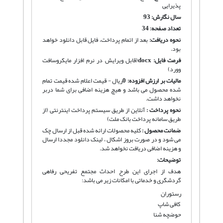
پذیرایی
سال نگارش: 93
تعداد صفحه: 34
نحوه دریافت
:
بعد از اتمام پرداخت، فایل قابل دانلود خواهد
بود.
فرمت فایل:
docx
(قابل ویرایش در نرم افزار مایکروسافت
وورد)
مالیات بر ارزش افزوده:
0
ریال - قیمت اعلام شده قیمت تمام
شده محصول می باشد و هیچ هزینه اضافی برای شما دربر
نخواهد داشت.
نحوه پرداخت :
آنلاین از طریق سیستم پرداخت اینترنتی (از
طریق سامانه پرداخت بانک ملت)
ضمانت محصول :
کلیه محصولات ارائه شده قبل از ارسال چک
می شود و در صورت بروز اشکال ، لینک دانلود مجددا ارسال
و هزینه اضافی دریافت نخواهد شد.
توضیحات:
هدف از اجرای این طرح احداث مجتمع تفریحی رفاهی
گردشگری و خدماتی با امکانات زیر می باشد:
رستوران
کافی شاپ
حوضچه شنا