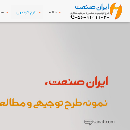
خانه
طرح توجیهی
صنع