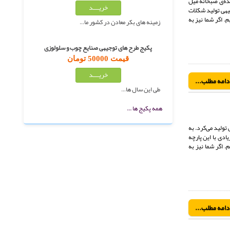
عده‌ی صبحانه میل
جیهی تولید شکلات
. اگر شما نیز به
زمینه های بکر معادن در کشور ما…
پکیج طرح های توجیهی صنایع چوب و سلولوزی
قیمت 50000 تومان
دامه مطلب...
طی این سال ها…
همه پکیج ها ...
تولید می‌کرد. به
ادی با این پارچه
 اگر شما نیز به
دامه مطلب...