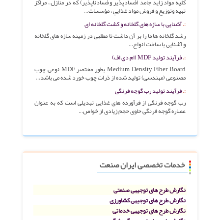
کليه مواد زايد جامد (فسادپذير و فسادناپذير) که در منازل ، مراکز
تهيه وتوزيع و فروش مواد غذايي ، مؤسسات…
آشنایی با سازه های گلخانه و کشت گلخانه ای
رشد گلخانه ها ما را بر آن داشت تا مطلبی در زمینه سازه های گلخانه
و آشنایی با ساخت انواع…
فرآیند تولید MDF (ام دی اف)
Medium Density Fiber Board بطور مختصر MDF نوعی چوب
مصنوعی (مهندسی) تولید شده از ذرات چوب خورد شده می باشد…
فرآیند تولید رب گوجه فرنگی
رب گوجه فرنگی از فرآورده های غذایی تبدیلی است که به عنوان
عصاره گوجه فرنگی حاوی حجم زیادی از خواص…
خدمات تخصصی ایران صنعت
نگارش طرح های توجیهی صنعتی
نگارش طرح های توجیهی کشاورزی
نگارش طرح های توجیهی خدماتی