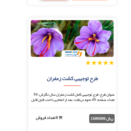
1
2
3
4
5
طرح توجیهی کشت زعفران
عنوان طرح: طرح توجیهی کامل کشت زعفران سال نگارش: 94
تعداد صفحه: 49 نحوه دریافت: بعد از اتمام پرداخت، فایل قابل
دانلود خواهد بود. فرمت فایل: docx(ق ...
0 تعداد فروش
ریال 1,600,000