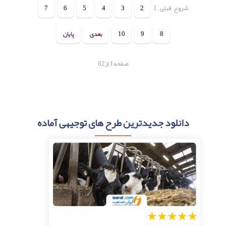
شروع
قبلی
1
2
3
4
5
6
7
8
9
10
بعدی
پایان
صفحه1 از62
دانلود جدیدترین طرح های توجیهی آماده
1
2
3
4
5