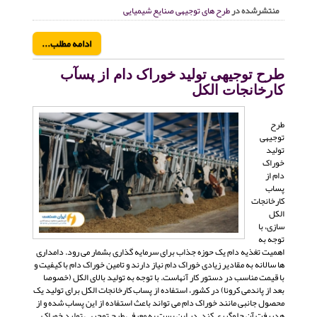
منتشرشده در
طرح های توجیهی صنایع شیمیایی
ادامه مطلب...
طرح توجیهی تولید خوراک دام از پسآب
کارخانجات الکل
طرح
توجیهی
تولید
خوراک
دام از
پساب
کارخانجات
الکل
سازی، با
توجه به
اهمیت تغذیه دام یک حوزه جذاب برای سرمایه گذاری بشمار می رود. دامداری
ها سالانه به مقادیر زیادی خوراک دام نیاز دارند و تامین خوراک دام با کیفیت و
با قیمت مناسب در دستور کار آنهاست. با توجه به تولید بالای الکل (خصوصا
بعد از پاندمی کرونا) در کشور، استفاده از پساب کارخانجات الکل برای تولید یک
محصول جانبی مانند خوراک دام می تواند باعث استفاده از این پساب شده و از
هدررفت آن جلوگیری کند. در این پست به معرفی طرح توجیهی تولید خوراک