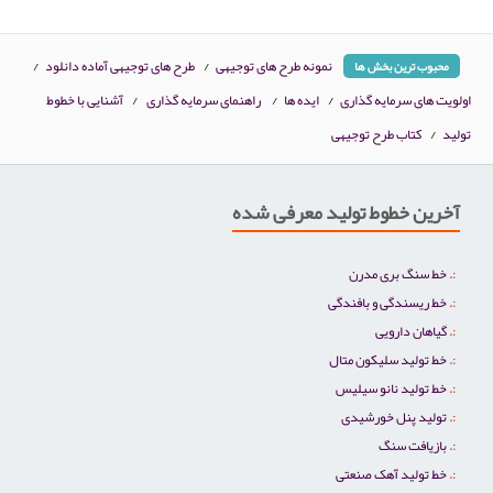
نمونه طرح های توجیهی
/
طرح های توجیهی آماده دانلود
/
محبوب ترین بخش ها
اولویت های سرمایه گذاری
/
ایده ها
/
راهنمای سرمایه گذاری
/
آشنایی با خطوط
تولید
/
کتاب طرح توجیهی
آخرین خطوط تولید معرفی شده
خط سنگ بری مدرن
خط ریسندگی و بافندگی
گیاهان دارویی
خط تولید سلیکون متال
خط تولید نانو سیلیس
تولید پنل خورشیدی
بازیافت سنگ
خط تولید آهک صنعتی