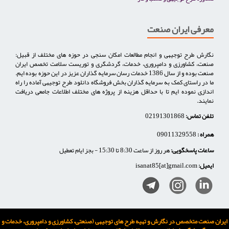
معرفی ایران صنعت
نگارش طرح توجیهی و انجام مطالعات امکان سنجی در حوزه های مختلف از قبیل:
صنعت، کشاورزی و دامپروری، خدمات، گردشگری و توریست سلامت تخصص ایران
صنعت بوده و از سال 1386 خدمات رسان سرمایه گذاران عزیز در این حوزه بوده ایم.
ما در راستای کمک به سرمایه گذاران بخش فروشگاه دانلود طرح توجیهی آماده را راه
اندازی نموده ایم تا با حداقل هزینه از پروژه های مختلف اطلاعات جامعی دریافت
نمایند.
تلفن تماس:
02191301868
همراه :
09011329558
ساعات پاسخگویی:
هر روز از ساعت 8:30 تا 15:30 - بجز ایام تعطیل
ایمیل:
isanat85[at]gmail.com
ایران صنعت متخصص در نگارش و تهیه طرح های توجیهی (صنعتی، کشاورزی و دامپروری، خدمات و