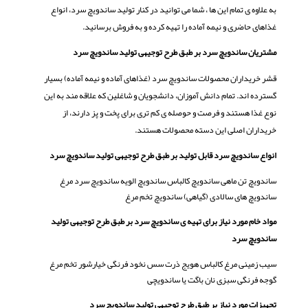
به علاوه ی تمام این ها ، شما می توانید در کنار تولید ساندویچ سرد، انواع
غذاهای حاضری و نیمه آماده را تهیه کرده و به فروش برسانید.
مشتریان ساندویچ سرد بر طبق طرح توجیهی تولید ساندویچ سرد
قشر خریداران محصولات ساندویچ سرد (غذاهای آماده و نیمه آماده) بسیار
گسترده اند. تمام دانش آموزان، دانشجویان و شاغلین که علاقه مند به این
نوع غذا هستند و فرصت و حوصله ی کم تری برای پخت و پز دارند، از
خریداران اصلی این دسته محصولات هستند.
انواع ساندویچ سرد قابل تولید بر طبق طرح توجیهی تولید ساندویچ سرد
ساندویچ تن ماهی ساندویچ کالباس ساندویچ الویه ساندویچ سرد مرغ
ساندویچ های سالادی (گیاهی) ساندویچ تخم مرغ
مواد خام مورد نیاز برای تهیه ی ساندویچ سرد بر طبق طرح توجیهی تولید
ساندویچ سرد
سیب زمینی مرغ کالباس هویج ذرت سس نخود فرنگی خیارشور تخم مرغ
گوجه فرنگی سبزی نان باگت یا ساندویچی
تجهیزات مورد نیاز بر طبق طرح توجیهی تولید ساندویچ سرد