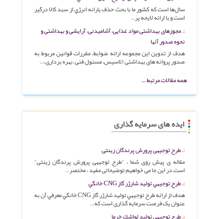
سال‌ها است كه كشور ما با بحث حذف يارانه‌ انرژي از سبد كالا درگير
است و با ارائه لايحه پر…
مجوزهای بهداشتی مواد غذایی، آشامیدنی، آرایشی و بهداشتی و
نحوه صدور آنها
هدف از تدوین این مجموعه ارائه ضوابط، مقررات قوانین مربوط به
صدور پروانه های بهداشتی (‌تاسیس، مسئول فنی ،بهره برداری،…
همه مقالات مرتبط ...
ایده های سرمایه گذاری
طرح توجیهی پرورش پرندگان زینتی
مقاله ی پیش روی شما ، "طرح توجیهی پرورش پرندگان زینتی"
است.در این جا می خواهیم توضیحاتی مفید ، مختصر…
طرح توجيهي تولید شارژر گاز CNG خانگي
هدف از ارائه طرح توجيهي توليد شارژر گاز CNG خانگي معرفي آن به
عنوان یک فرصت سرمایه گذاری است که…
طرح توجيهي توليد لواشك خرما