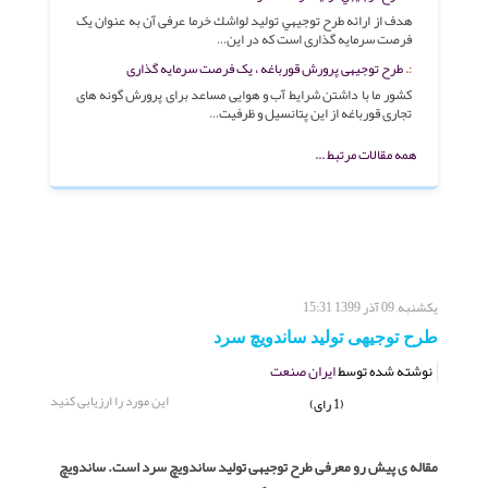
هدف از ارائه طرح توجيهي توليد لواشك خرما عرفی آن به عنوان یک
فرصت سرمایه گذاری است که در این…
طرح توجیهی پرورش قورباغه ، یک فرصت سرمایه گذاری
كشور ما با داشتن شرایط آب و هوایی مساعد برای پرورش گونه های
تجاری قورباغه از این پتانسیل و ظرفیت…
همه مقالات مرتبط ...
یکشنبه, 09 آذر 1399 15:31
طرح توجیهی تولید ساندویچ سرد
نوشته شده توسط
ایران صنعت
این مورد را ارزیابی کنید
(1 رای)
مقاله ی پیش رو معرفی طرح توجیهی تولید ساندویچ سرد است. ساندویچ