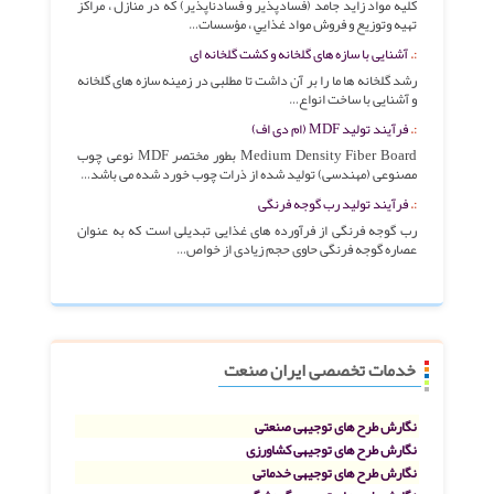
کليه مواد زايد جامد (فسادپذير و فسادناپذير) که در منازل ، مراکز
تهيه وتوزيع و فروش مواد غذايي ، مؤسسات…
آشنایی با سازه های گلخانه و کشت گلخانه ای
رشد گلخانه ها ما را بر آن داشت تا مطلبی در زمینه سازه های گلخانه
و آشنایی با ساخت انواع…
فرآیند تولید MDF (ام دی اف)
Medium Density Fiber Board بطور مختصر MDF نوعی چوب
مصنوعی (مهندسی) تولید شده از ذرات چوب خورد شده می باشد…
فرآیند تولید رب گوجه فرنگی
رب گوجه فرنگی از فرآورده های غذایی تبدیلی است که به عنوان
عصاره گوجه فرنگی حاوی حجم زیادی از خواص…
خدمات تخصصی ایران صنعت
نگارش طرح های توجیهی صنعتی
نگارش طرح های توجیهی کشاورزی
نگارش طرح های توجیهی خدماتی