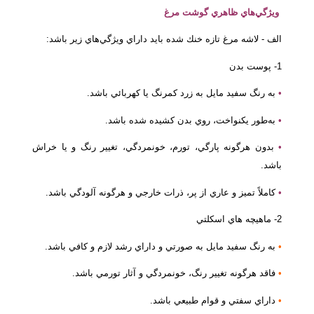
ويژگي‌هاي ظاهري گوشت مرغ
الف - لاشه مرغ تازه خنك شده بايد داراي ويژگي‌هاي زير باشد:
1- پوست بدن
•
به رنگ سفيد مايل به زرد كمرنگ يا كهربائي باشد.
•
به‌طور يكنواخت، روي بدن كشيده شده باشد.
•
بدون هرگونه پارگي، تورم، خونمردگي، تغيير رنگ و يا خراش
باشد.
•
كاملاً تميز و عاري از پر، ذرات خارجي و هرگونه آلودگي باشد.
2- ماهيچه هاي اسكلتي
•
به رنگ سفيد مايل به صورتي و داراي رشد لازم و كافي باشد.
•
فاقد هرگونه تغيير رنگ، خونمردگي و آثار تورمي باشد.
•
داراي سفتي و قوام طبيعي باشد.