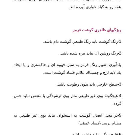
همه رو به گياه خواري آورده اند.
ويژگيهاي ظاهري گوشت قرمز
1-رنگ گوشت بايد رنگ طبيعي گوشت دام باشد.
2-رنگ روشن آن نبايد تيره شده باشد.
يادآوري: تفيير رنگ قرمز به سبز، قهوه اي و خاكستري و يا ايجاد
يك لايه لزج و چسبناك علائم فساد گوشت است.
3-سطح خارجي بايد بدون رطوبت باشد.
4-هيچگونه بوي غير طبيعي مثل بوي ترشيدگي يا متعفن نبايد حس
گردد.
5-در محل اتصال گوشت به استخوان نبايد بوي غير طبيعي به
مشام برسد (فساد عمقي)
6-قارچ زدگي نبايد داشته باشد.