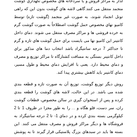
لدار به مراکز فروش و یا سردخانه هاي مخصوص نگهداري گوشت
منجمد منتقل می کنند.گاهی لاشه هاي گوشت بدون این که راهی
تونل انجماد شوند، به صورت غیر منجمد (گوشت تازه) توسط
کامیو نهاي مخصوص حمل گوشت اصطلاحاً به صورت گوشت گرم
به خرده فروشی ها و مراکز مصرف منتقل می شوند. دماي داخل
کانتینر این کامیو نها می بایست براي حمل گوشت هاي تازه و گرم
تا حداکثر 7 درجه سانتیگراد باشد انتخاب دما هاي مذکور براي
داخل کانتینر بستگی به مسافت کشتارگاه تا مراکز توزیع و مصرف
و دماي محیط دارد. یعنی با افزایش دماي محیط و طول مسیر،
دماي کانتینر باید کاهش بیشتري پیدا کند.
روش دیگر توزیع گوشت، توزیع آن به صورت تازه و قطعه بندي
شده می باشد. در این حالت، لاشه هاي گوشت را قطعه بندي
کرده و پس از استخوان گیري در سالن مخصوص، قطعات گوشت
ران، سر دست، قلو هگاه و ... را به طور مجزا در ظروف 1 تا 2
کیلوگرمی بسته بندي کرده و در دماي 1- تا 2 درجه سانتیگراد به
فروشگاه ها و دیگر مراکز فروش و مصرف منتقل می کنند. این
بسته ها باید در سبدهاي بزرگ پلاستیکی قرار گیرند تا به پوشش