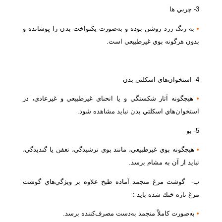
3- چربي ها
•
به رنگ زرد روشن بوده و به‌صورت يكنواخت بدن را پوشانده و
بدون هرگونه بوي غيرطبيعي است.
4- استخوان‌هاي اسكلتي بدن
•
هيچگونه آثار شكستگي و يا انحناي غيرطبيعي و غيرعادي، در
استخوان‌هاي اسكلتي بدن نبايد مشاهده شود.
5- بو
•
هيچگونه بوي غيرطبيعي، مانند بوي ترشيدگي، تعفن يا گنديدگي،
نبايد از آن به مشام برسد.
ب- گوشت مرغ منجمد آماده طبخ علاوه بر ويژگي‌هاي گوشت
مرغ تازه خنك شده بايد :
•
به‌صورت كاملاً منجمد به‌دست مصرف‌كننده برسد.