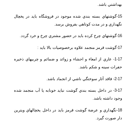
بهداشتي باشد.
15-گوشتهاي بسته بندي شده موجود در فروشگاه بايد در يخچال
نگهداري و در مدت كوتاهي بفروش برسد.
16-گوشتهاي چرخ كرده بايد در حضور مشتري چرخ و خرد گردد.
17-گوشت قرمز منجمد علاوه برخصوصيات بالا بايد :
1-17- عاري از امعاء و احشاء و زوائد و ضمائم و چربيهاي ذخيره
حفرات سينه و شكم باشد.
2-17- فاقد آثار سوختگي ناشي از انجماد باشد.
3-17- در داخل بسته بندي گوشت نبايد خونابه يا آب منجمد شده
وجود داشته باشد.
18-نگهداري و عرضة گوشت قرمز بايد در داخل يخچالهاي ويترين
دار صورت گيرد.