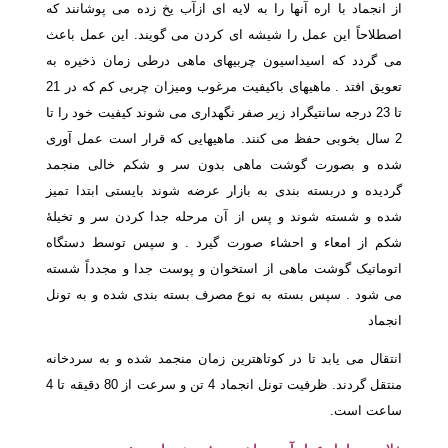
از انجماد با اره آنها را به لایه ای ازآب یخ زده می پوشانند که
اصطلاحاً این عمل را شیشه ای کردن می گویند. این عمل باعث
می گردد که اسیداسیون چربیهای ماهی درطی زمان ذخیره به
تعویق افتد . ماهیهای باکیفیت مرغوب ومیزان چربی کم که در 21
تا 23 درجه سانتیگراد زیر صفر نگهداری می شوند کیفیت خود را تا
2 سال بخوبی حفظ می کنند. ماهیهایی که قرار است عمل آوری
شده و بصورت گوشت ماهی بدون سر و شکم خالی منجمد
گردیده و دربسته بندی به بازار عرضه شوند بایستی ابتدا تمیز
شده و شسته شوند و پس از آن مرحله جدا کردن سر و تخیلۀ
شکم از امعاء و احشاء صورت گیرد . و سپس توسط دستگاه
اتوماتیک گوشت ماهی از استخوان و پوست جدا و مجدداً شسته
می شود . سپس بسته به نوع مصرف بسته بندی شده و به تونل
انجماد
انتقال می یابد تا در کوتاهترین زمان منجمد شده و به سردخانه
منتقل گردند. ظرفیت تونل انجماد 4 تن و سرعت از 80 دقیقه تا 4
ساعت است.