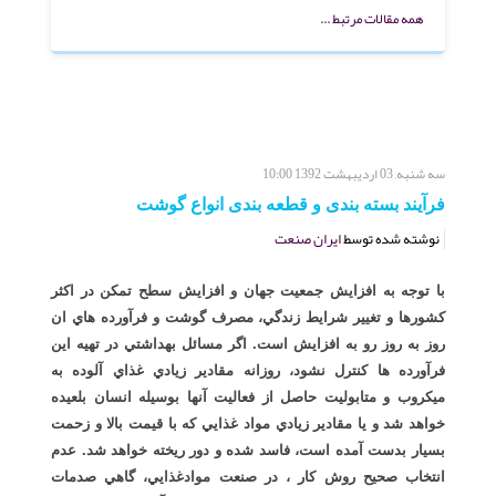
همه مقالات مرتبط ...
سه شنبه, 03 ارديبهشت 1392 10:00
فرآیند بسته بندی و قطعه بندی انواع گوشت
نوشته شده توسط
ایران صنعت
با توجه به افزايش جمعيت جهان و افزايش سطح تمكن در اكثر
كشورها و تغيير شرايط زندگي، مصرف گوشت و فرآورده هاي ان
روز به روز رو به افزايش است. اگر مسائل بهداشتي در تهيه اين
فرآورده ها كنترل نشود، روزانه مقادير زيادي غذاي آلوده به
ميكروب و متابوليت حاصل از فعاليت آنها بوسيله انسان بلعيده
خواهد شد و يا مقادير زيادي مواد غذايي كه با قيمت بالا و زحمت
بسيار بدست آمده است، فاسد شده و دور ريخته خواهد شد. عدم
انتخاب صحيح روش كار ، در صنعت موادغذايي، گاهي صدمات