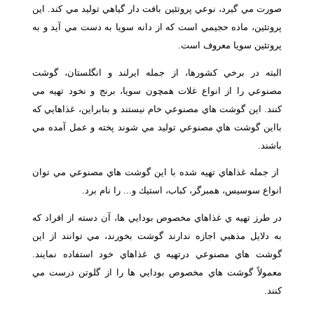
صورت مي گيرد، نوعي پروتئين بافت دار گياهي توليد مي كند. اين
پروتئين، ماده حجيمي است كه از دانه سويا به دست مي آيد و به
پروتئين سويا معروف است.
البته در برخي كشورها، از جمله ايرلند و انگلستان، گوشت
مصنوعي را از انواع غلات همچون سويا، برنج و نخود تهيه مي
كنند. اين گوشت هاي مصنوعي خام نيستند و بنابراين، غذاهايي كه
بااين گوشت هاي مصنوعي توليد مي شوند پخته و عمل آمده مي
باشند.
از جمله غذاهاي تهيه شده با اين گوشت هاي مصنوعي مي توان
انواع سوسيس، همبرگر، كباب، استيك و... را نام برد.
در طرز تهيه ي غذاهاي مخصوص بودايي ها، آن دسته از افراد كه
به دلايل مذهبي اجازه ندارند گوشت بخورند، مي توانند از اين
گوشت هاي مصنوعي درتهيه ي غذاهاي خود استفاده نمايند.
معمولاً گوشت هاي مخصوص بودايي ها را از گلوتن درست مي
كنند.