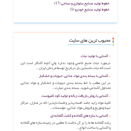
خطوط تولید صنایع سلولزی و نساجی
(17)
خطوط تولید صنایع خودرو
(5)
محبوب ترین های سایت
آشنایی با تولید نبات
درمورد نبات منبع خاصي وجود ندارد ولي آنچه آشکار است اين
است که نبات نخستين بار درتاريخ توسط مردمان ايران…
آشنایی با بسته بندی مواد غذایی، حبوبات و خشکبار
در این مطلب با خط بسته بندی حبوبات و خشکبار و مواد غذایی
متداول آشنا می شوید. بسته بندی عبارت…
آشنایی با روش بازیافت زباله و تولید کود کمپوست
کليه مواد زايد جامد (فسادپذير و فسادناپذير) که در منازل ، مراکز
تهيه وتوزيع و فروش مواد غذايي ، مؤسسات…
آشنایی با سازه های گلخانه و کشت گلخانه ای
رشد گلخانه ها ما را بر آن داشت تا مطلبی در زمینه سازه های گلخانه
و آشنایی با ساخت انواع…