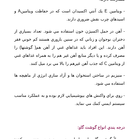
- ويتامين E يك آنتي اكسيدان است كه در حفاظت ويتامينA و
اسيدهاي چرب نقش ضروري دارند.
- آهن در حمل اكسيژن خون استفاده مي شود. تعداد بسياري از
دختران نوجوان و زناني كه در سنين باروري هستند كم خوني فقر
آهن دارند. اين افراد بايد غذاهاي غني از آهن هم( گوشتها) را
مصرف كرده و يا ديگر منابع آهن غير هم را به همراه غذاهاي غني
از ويتامين C كه جذب آهن غيرهم را بالا مي برد ميل كنند.
- منيزيم در ساختن استخوان ها و آزاد سازي انرژي از ماهيچه ها
استفاده مي شود.
- روي براي واكنش هاي بيوشيميايي لازم بوده و به عملكرد مناسب
سيستم ايمني كمك مي نمايد.
درجه بندي انواع گوشت گاو: