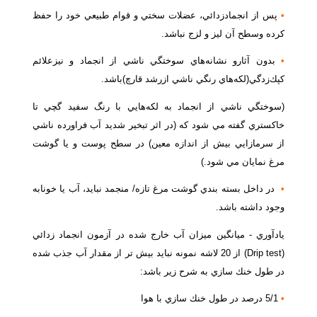
•
پس از انجمادزدائي،‌ عضلات سختي و قوام طبيعي خود را حفظ
كرده وسطح آن ليز و لزج نباشد.
•
بدون آثارو نشانه‌هاي سوختگي ناشي از انجماد و نيزعلائم
كپك‌‌زدگي(لكه‌هاي رنگي ناشي ازرشد قارچ)باشد.
(سوختگي ناشي از انجماد به لكه‌هايي با رنگ سفيد گچي تا
خاكستري گفته مي شود كه (در اثر تبخير شديد آب فراورده ناشي
از سرمازايي بيش از اندازه معين) در سطح پوست و يا گوشت
مرغ نمايان مي شود.)
•
در داخل بسته بندي گوشت مرغ تازه/ منجمد نبايد، آب يا خونابه
وجود داشته باشد.
يادآوري - ميانگين ميزان آب خارج شده در آزمون انجماد زدائي
(Drip test) از 20 لاشه نمونه نبايد بيش تر از مقدار آب جذب شده
در طول خنك سازي به شرح زير باشد:
•
5/1 درصد در طول خنك سازي با هوا