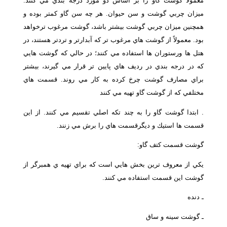
معمولاً گوشت گاو را بر اساس دو مورد درجه بندي مي كنند:
ميزان چربي گوشت و سن حيوان. هر چه سن گاو كمتر بوده و
همچنين ميزان چربي گوشت بيشتر باشد، گوشت مرغوب ترخواهد
بود. معمولاً از گوشت هاي مرغوب تر كه آبدارتر و تردتر هستند، در
هتل ها ورستوران ها استفاده مي كنند؛ در حالي كه گوشت هايي
كه در درجه بندي در رديف هاي پايين تر قرار مي گيرند، بيشتر
براي مصارف گوشت چرخ كرده به كار مي روند. قسمت هاي
مختلفي كه از گوشت گاو تهيه مي كنند
. ابتدا گوشت گاو را به چند تكه اصلي تقسيم مي كنند. از اين
قسمت ها استيك و ديگرقسمت هاي را برش مي زنند.
گوشت قسمت كتف گاو:
يكي از معروف ترين بخش هايي است كه براي تهيه ي همبرگر از
گوشت اين قسمت استفاده مي كنند.
ـ دنده
ـ گوشت سينه و ساق