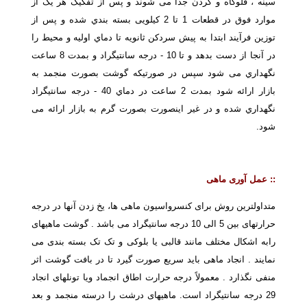
سینه ، قلوگاه و گردن جدا می شوند و پس از تفکیک هر یک از
موارد فوق در قطعات 1 تا 2 کیلویی بسته بندي شده و پس از
توزین فرآیند ابتدا به پیش سردکن ثانویه تا دماي اولیه و محیط را
در آنجا از دست بدهد و تا 10 - درجه سانتیگراد و بمدت 8 ساعت
نگهداري می شود سپس در صورتیکه گوشت بصورت منجمد به
بازار ارائه شود بمدت 2 ساعت در دماي 40 - درجه سانتیگراد
نگهداري شده و در غیر اینصورت بصورت گرم به بازار ارائه می
شود.
::
عمل آوری ماهی
متداولترین روش برای کنسرواسیون ماهی ها، یخ زدن آنها در درجه
حرارتهای بین 5 الی 10 درجه سانتیگراد می باشد . گوشت ماهیهای
رابه اشکال مختلف مانند قالبی یا بلوکی و تک تک بسته بندی می
نمایند . انجاد ماهی باید سریع صورت گیرد تا در بافت گوشت اثر
منفی نگذارد . معمولاً درجه حرارت اطاق انجماد ویا تونلهای انجاد
29 درجه سانتیگراد است. ماهیهای درشت را درسته منجمد و بعد