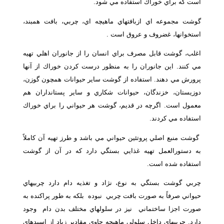
است كه براي خوراك استفاده مي شود.
گوشت مجموعه اي ازبافتهاي ماهيچه اي، چربي، بافت همبند،
استخوانها، غضروف و عروق است .
اغلب، گوشت قابل مصرف براي انسان را از جانوران اهلي تهيه
مي كنند. اين جانوران را به منظور درست كردن خوراك از آنها
پرورش مي دهند. استفاده از گوشت ساير حيوانات همچون گوزن،
دوزيستان، خزندگان، حيوانات شكاري و ساير پستانداران هم
معمول است. اگرچه در قديم، گوشت هر حيواني را براي خوراك
استفاده مي كردند.
گوشت منبع اصلي پروتئين حيواني مي باشد و طرز تهيه آن كاملاً
به دستورالعمل تهيه غذايي بستگي دارد كه در آن از گوشت
استفاده شده است.
چربي گوشت بستگي به نوع، نژاد و تغذيه دام دارد چربيهاي
حيواني صرفاً به صورت بافت چربي نبوده بلكه به طور پراكنده به
صورت اجزا ساختماني نيز در سلولهاي مختلف بدن دام وجود
دارد. چربيهاي داخل سلولي ماهيچه حاوي مقادير زياد از اسيدهاي