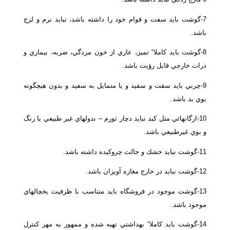
7-گوشت بايد سفت و قوام خود را داشته باشد، نبايد نرم و لزج
باشد.
8-گوشت بايد كاملا“ تميز، عاري از خون مردگي، ضربه، بيماري و
ذرات خارجي قابل رؤيت باشد.
9-چربي بايد سفت و سفيد و يا متمايل به سفيد و بدون هيچگونه
بوي بد باشد.
10-ارگانهائي مثل كبد نبايد دچار تورم – ندولهاي غير طبيعي يا رنگ
و بوي غيرطبيعي باشد.
11-گوشت نبايد خشك و حالت چروكيده داشته باشد.
12-گوشت نبايد در خارج مغازه آويزان باشد.
13-گوشت موجود در فروشگاه بايد متناسب با ظرفيت يخچالهاي
موجود باشد.
14-گوشت بايد كاملا“ بهداشتي تهيه شده و ممهور به مهر كنترل