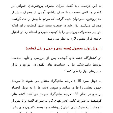
به اين ترتيب، بايد گفت ميزان مصرف پروتئين‌هاي حيواني در
كشور ما كافي نيست و با صرف داشتن آماري از مصرف بيش از
حد پروتئين، نمي‌توان نتيجه گرفت كه مردم ما بيش از حد، گوشت
مصرف مي‌كنند. لذا رشد در صنعت بسته بندي گوشت براي اينكه
بتوانيم محصولات پروتئيني را با كيفيت خوب و استاندارد در اختيار
جامعه قرار دهيم ، لازم به نظر مي رسد.
::
روش تولید محصول
(بسته بندي و حمل و نقل گوشت)
در کشتارگاه لاشه هاي گوشت پس از بازرسی و تأیید سلامت
توسط دامپزشک، بنا بر سیاست هاي نگهداري، توزیع و بازار
مسیرهاي ذیل را طی کنند :
به تونل سرد 15 + درجه سانتیگراد منتقل می شوند تا مرحلۀ
جمود نعشی را ط ی نمایند و سپس لاشه ها را به تونل انجماد
برده و در دماي 35 - درجه سانتیگراد منجمد می کنند. لاشه هاي
گوسفند به صورت کامل لاش ههاي گاو به صورت لاشه و یا پس از
انجماد با پلاستیک (پلی اتیلن ) پوشانده و توسط کامیون هاي یخچا