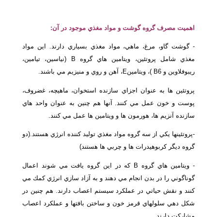
اهميت مصرف گروه گوشت و مواد مغذي موجود در آن:
- گوشت گاو، مرغ، ماهي، مواد مغذي بسياري دارند. اين مواد
مغذي شامل پروتئين، ويتامين هاي گروه B (نياسين، تيامين،
ريبوفلاوين و B6 )، ويتامينE، آهن و روي و منيزيم مي باشند.
پروتئين ها به عنوان اجزاي سازنده استخوان، ماهيچه، غضروف،
پوست و خون عمل مي كنند. آنها هم چنين به عنوان واحد هاي
سازنده آنزيم ها، هورمون ها و ويتامين ها عمل مي كنند.
-پروتئينها يكي از سه گروه مواد مغذي توليد كننده انرژي هستند.(دو
گروه ديگر كربوهيدرات ها و چربي ها هستند)
- ويتامين هاي گروه B كه در اين گروه يافت مي شوند اعمال
گوناگوني را در بدن انجام مي دهند و به آزاد سازي انرژي كمك مي
كنند و نقش حياتي در عملكرد سيستم اعصاب دارند. هم چنين در
شكل دهي سلولهاي قرمز خون و ساختن بافتها و عملكرد اعصاب
مشاركت دارند.