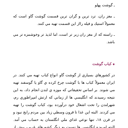
ـ گوشت پهلو
ـ مغز ران، ترد ترين و گران ترين قسمت گوشت گاو است كه
معمولاً استيك و فيله رااز اين قسمت تهيه مي كنند.
ـ راسته كه از مغز ران زبر تر است، اما لذيذ تر وخوشمزه تر مي
باشد.
● كباب گوشت
در كشورهاي بسياري از گوشت گاو انواع كباب تهيه مي كنند. در
ايران معمولاً كباب ها با گوشت چرخ كرده ي گاو يا گوسفند تهيه
مي شوند. بر اساس تحقيقاتي كه موزه ي لندن انجام داد، به اين
نتيجه رسيدند كه انگليسي ها از زماني كه ارتش امپراطوري رم،
شهرلندن را تحت اشغال خود درآورده بود، كباب گوشت را تهيه
مي كردند. البته اين غذا تا قرون وسطي زياد بين مردم رايج نبود و
در قرن ۱۸، تنها نوعي غذاي ملي انگلستان به حساب مي آمد.
البته امروزه انگليسي ها نسبت به ديگر كشورهاي غربي، بيش از