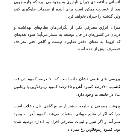
انساني و اقتصادي جبران ناپذيري به وجود مي آورد كه چاره جويي
بعد از خسارت ممكن است براي آينده از صدمات جلوگيري كند،
ولي گذشته را جبران نخواهد كرد .
ميزان انرژي مصرفي يكي از نگراني‌هاي نظام‌هاي بهداشت و
درمان در كشورهاي در حال توسعه به شمار مي‌آيد؛ سوء تغذيه‌اي
كه لزوما به معناي «فقر غذايي» نيست و گاهي حتي مترادف
«مصرف بيش از حد» است.
بررسي هاي علمي نشان داده است كه ۹۰ درصد كمبود دريافت
كلسيم، ۷۰‌درصد كمبود آهن و ۶۵درصد كمبود ريبوفلاوين يا ويتامين
ب۲ در جامعه ما وجود دارد.
پروتئين مصرفي در جامعه، بيشتر از منابع گياهي، نان و غلات است
چرا كه اگر از منابع حيواني استفاده مي‌شد، كمبود آهن به وجود
نمي‌آمد و اگر شير و لبنيات مصرفي افراد به اندازه توصيه شده
بود، كمبود ريبوفلاوين رخ نمي‌داد.