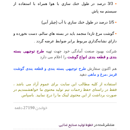
•
3/3 درصد در طول خنك سازي با هوا همراه با استفاده از
سيستم مه پاش
•
1/5 درصد در طول خنك سازي با آب (چيلر آبي)
•
گوشت مرغ تازه/ منجمد بايد در بسته هاي سالم، دست نخورده و
داراي نشانه‌گذاري مربوط برابر ضوابط عرضه گردد .
شرکت بهبود صنعت آمادگی خود جهت
تهیه
طرح توجیهی بسته
بندی و قطعه بندی انواع گوشت
را اعلام می دارد
هم اکنون سفارش
طرح توجیهی بسته بندی و قطعه بندی گوشت
قرمز ،مرغ و ماهی
دهید
استفاده از کلیه مطالب این سایت برای عموم آزاد می باشد ،
فقط در راستای حفظ زحمات تیم تولید محتوی ما خواهشمندیم در
صورت برداشت از این محتوی لینک ما را درج نمایید. باسپاس
خواندن
27190
دفعه
منتشرشده در
خطوط تولید صنایع غذایی