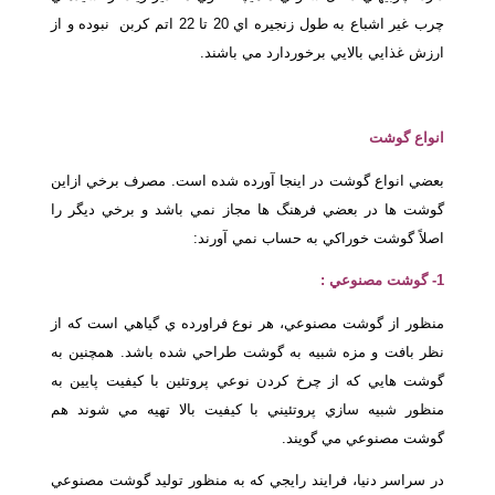
چرب غير اشباع به طول زنجيره اي 20 تا 22 اتم كربن نبوده و از
ارزش غذايي بالايي برخوردارد مي باشند.
انواع گوشت
بعضي انواع گوشت در اينجا آورده شده است. مصرف برخي ازاين
گوشت ها در بعضي فرهنگ ها مجاز نمي باشد و برخي ديگر را
اصلاً گوشت خوراكي به حساب نمي آورند:
1- گوشت مصنوعي :
منظور از گوشت مصنوعي، هر نوع فراورده ي گياهي است كه از
نظر بافت و مزه شبيه به گوشت طراحي شده باشد. همچنين به
گوشت هايي كه از چرخ كردن نوعي پروتئين با كيفيت پايين به
منظور شبيه سازي پروتئيني با كيفيت بالا تهيه مي شوند هم
گوشت مصنوعي مي گويند.
در سراسر دنيا، فرايند رايجي كه به منظور توليد گوشت مصنوعي