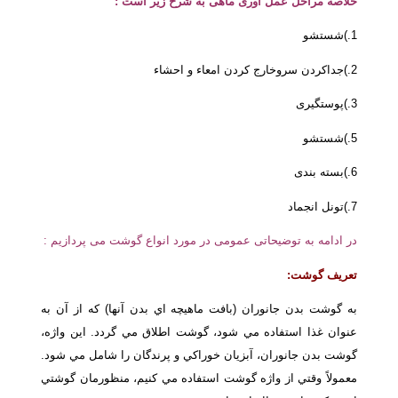
خلاصه مراحل عمل آوری ماهی به شرح زیر است :
1.)شستشو
2.)جداکردن سروخارج کردن امعاء و احشاء
3.)پوستگیری
5.)شستشو
6.)بسته بندی
7.)تونل انجماد
در ادامه به توضیحاتی عمومی در مورد انواع گوشت می پردازیم :
تعريف گوشت:
به گوشت بدن جانوران (بافت ماهيچه اي بدن آنها) كه از آن به
عنوان غذا استفاده مي شود، گوشت اطلاق مي گردد. اين واژه،
گوشت بدن جانوران، آبزيان خوراكي و پرندگان را شامل مي شود.
معمولاً وقتي از واژه گوشت استفاده مي كنيم، منظورمان گوشتي