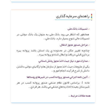
راهنمای سرمایه گذاری
تسهیلات بانک ملی
همانطور که انتظار می رود بانک ملی به عنوان یک بانک دولتی در
تسهیلات مالی تنوع بسیار دارد. بانك ملي…
مراحل صدور مجوز انتقال
چنانچه تغيير مكان در محدوده ي يك استان باشد پروانه بهره
برداري قبلي دريافت و ابطال شده و پروانه بهره…
مدارك مورد نياز جهت اخذ مجوز پخش استاني
یکی از ملزومات جهت اخذ مجوز از سازمان ها و ارگانهای دولتی داشتن
دانش از شرح فرآیند انجام امور و…
آئين نامه اجرائي صدور پروانه كسب در شهرها و روستاها
ماده 1: براساس قانون نظام صنفي صدور پروانه كسب در هر
شهرستان بعهده اتحاديه هاي صنفي مي باشد. هر فردي…
همه مقالات مرتبط ...