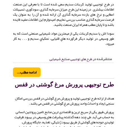
در طرح توجیهی تولید کربنات سدیم سعی شده است تا با معرفی این صنعت
اطلاعات بیشتری در زمینه این طرح، میزان سرمایه گذاری، سودآوری، تسهیلات
اعطایی و نرخ های بازده سرمایه گذاری آن ارائه شده و آن را به عنوان یک
فرصت سرمایه گذاری مناسب بررسی نماییم، امیدوارم این اطلاعات مفید فایده
باشد و تا پایان مطلب همراه ایران صنعت باشید.
سودا اش یا سدیم کربنات یکی از مهمترین مواد شیمیایی صنعتی است که به
طور وسیعی در تولید دیگر فرآورده هاي قلیایی، نمکهاي سدیم و . . . به کار
میرود.
منتشرشده در
طرح های توجیهی صنایع شیمیایی
ادامه مطلب...
طرح توجیهی پرورش مرغ گوشتی در قفس
هدف از ارائه طرح توجیهی تولید و پرورش مرغ گوشتی در قفس بررسی امکان
سنجی ایجاد و احداث واحد پرورش مرغ گوشتی در قفس می باشد .
پرورش طیور یکی از سریع ترین و اقتصادی ترین منابع تامین پروتئین انسانی
به حساب می آید. طی چند دهه گذشته پیشرفت های وسیعی در بهبود ظرفیت
تولیدی جوجه های گوشتی از طریق بهبود ژنتیکی، تغذیه، جایگاه پرورش،