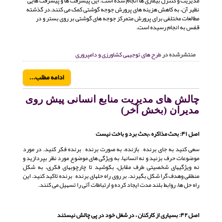
مدیریت و کنترل بیماری ها انجام شده است. این پیشرفت ها و پیشرفت هایی
نظیر آن، به کاهش هزینه های پرورش جوجه گوشتی کمک می کنند.در گذشته
مطالعات مختلفی برای پرورش متمرکز جوجه های گوشتی بر روی بستر و در
قفس به انجام رسیده است.
منتشرشده در
طرح های توجیهی کشاورزی و دامپروری
ادامه مطلب...
چالش های مدیریت منابع انسانی پیش روی
مدیران (بخش آخر)
اصل
۴۱:
بحث مذاکره ،بحث برد و باخت نیست
سعی کنید به جای برنده – بازنده، به صورت برنده – برنده فکر کنید. در مورد
موضوعات حرف بزنید و نه انسانها. به ویژگی های موضوع مورد نظر بپردازید و
نه ویژگیهای شخصیتی طرف مقابل. بکوشید تا چارچوبهای فکری، به شکل
منطقی وهدف گرا شکل بگیرند. بر روی راه حلهای برنده – برنده تاکید کنید. این
راه حل ها، روابط بلند مدت ایجاد کرده و ارتباطات آتی را تسهیل می کنند.
اصل
۴۲:
بسیاری از کارکنان ، در شغل خود در پی چالش نیستند