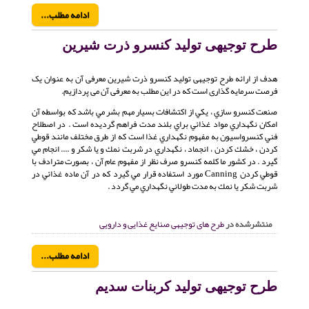
ادامه مطلب...
طرح توجیهی تولید کنسرو ذرت شیرین
هدف از ارائه طرح توجیهی تولید کنسرو ذرت شیرین معرفی آن به عنوان یک
فرصت سرمایه گذاری است که در این مطلب به معرفی آن می پردازیم.
صنعت كنسرو سازي ، يكي از اكتشافات بسيار مهم بشر مي باشد كه بواسطه آن
امكان نگهداري مواد غذائي براي بلند مدت فراهم گرديده است . در اصطلاح
فني كنسرواسيون به مفهوم نگهداري غذا است كه از طرق مختلف مانند قوطي
كردن ، خشك كردن ، انجماد ، نگهداري در شربت نمك و يا شكر و .... انجام مي
گيرد . در كشور ما كلمه كنسرو صرف نظر از مفهوم عام آن ، بصورت مترادف با
قوطي كردن Canning مورد استفاده قرار مي گيرد كه در آن ماده غذائي در
شربت شكر يا نمك به مدت طولاني نگهداري مي گردد .
منتشرشده در
طرح های توجیهی صنایع غذایی و دارویی
ادامه مطلب...
طرح توجیهی تولید کربنات سدیم