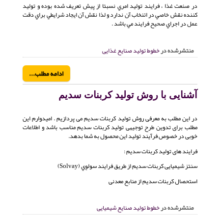
در صنعت غذا ، فرايند توليد امري نسبتا از پيش تعريف شده بوده و توليد
كننده نقش خاصي در اتنخاب آن ندارد و لذا نقش آن ايجاد شرايطي براي دقت
عمل در اجراي صحيح فرايند مي باشد .
منتشرشده در
خطوط تولید صنایع غذایی
ادامه مطلب...
آشنایی با روش تولید کربنات سدیم
در این مطلب به معرفی روش تولید کربنات سدیم می پردازیم . امیدوارم این
مطلب برای تدوین طرح توجیهی تولید کربنات سدیم مناسب باشد و اطلاعات
خوبی در خصوص فرآیند تولید این محصول به شما بدهد.
فرایند های تولید کربنات سدیم :
سنتز شیمیایی کربنات سدیم از طریق فرایند سولوِي (Solvay)
استحصال کربنات سدیم از منابع معدنی
منتشرشده در
خطوط تولید صنایع شیمیایی