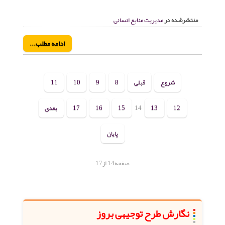
منتشرشده در
مدیریت منابع انسانی
ادامه مطلب...
شروع
قبلی
8
9
10
11
12
13
14
15
16
17
بعدی
پایان
صفحه14 از17
نگارش طرح توجیهی بروز