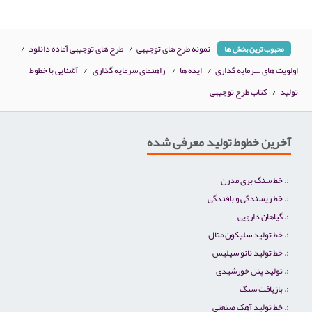
نمونه طرح های توجیهی
/
طرح های توجیهی آماده دانلود
/
محبوب ترین بخش ها
اولویت های سرمایه گذاری
/
ایده ها
/
راهنمای سرمایه گذاری
/
آشنایی با خطوط
تولید
/
کتاب طرح توجیهی
آخرین خطوط تولید معرفی شده
خط سنگ بری مدرن
خط ریسندگی و بافندگی
گیاهان دارویی
خط تولید سلیکون متال
خط تولید نانو سیلیس
تولید پنل خورشیدی
بازیافت سنگ
خط تولید آهک صنعتی