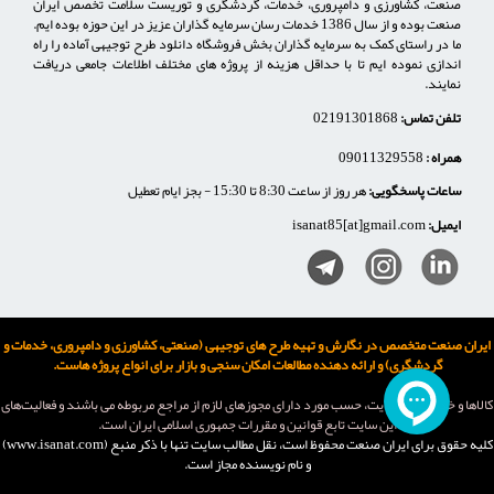
صنعت، کشاورزی و دامپروری، خدمات، گردشگری و توریست سلامت تخصص ایران
صنعت بوده و از سال 1386 خدمات رسان سرمایه گذاران عزیز در این حوزه بوده ایم.
ما در راستای کمک به سرمایه گذاران بخش فروشگاه دانلود طرح توجیهی آماده را راه
اندازی نموده ایم تا با حداقل هزینه از پروژه های مختلف اطلاعات جامعی دریافت
نمایند.
تلفن تماس:
02191301868
همراه :
09011329558
ساعات پاسخگویی:
هر روز از ساعت 8:30 تا 15:30 - بجز ایام تعطیل
ایمیل:
isanat85[at]gmail.com
ایران صنعت متخصص در نگارش و تهیه طرح های توجیهی (صنعتی، کشاورزی و دامپروری، خدمات و
گردشگری) و ارائه دهنده مطالعات امکان سنجی و بازار برای انواع پروژه هاست.
كالاها و خدمات اين سایت، حسب مورد دارای مجوزهای لازم از مراجع مربوطه می باشند و فعاليت‌های
اين سايت تابع قوانين و مقررات جمهوری اسلامی ايران است.
کلیه حقوق برای ایران صنعت محفوظ است، نقل مطالب سايت تنها با ذکر منبع (www.isanat.com)
و نام نويسنده مجاز است.