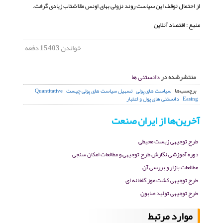
از احتمال توقف این سیاست روند نزولی بهای اونس طلا شتاب زیادی گرفت.
منبع : اقتصاد آنلاین
خواندن
15403
دفعه
منتشرشده در
دانستنی ها
برچسب‌ها
سیاست های پولی
تسهیل سیاست های پولی چیست
Quantitative
Easing
دانستنی های پول و اعتبار
آخرین‌ها از ایران صنعت
طرح توجیهی زیست محیطی
دوره آموزشی نگارش طرح توجیهی و مطالعات امکان سنجی
مطالعات بازار و بررسی آن
طرح توجیهی کشت موز گلخانه ای
طرح توجیهی تولید صابون
موارد مرتبط